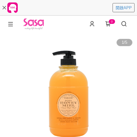
開啟APP
0
1
/
5