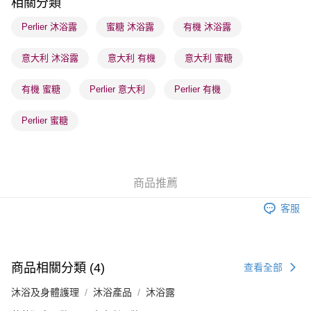
相關分類
順豐站及營業點 - 確認發貨後1-3個工作天送達
Perlier 沐浴露
蜜糖 沐浴露
有機 沐浴露
每筆HK$65.00，滿HK$300.00或以上免運費
意大利 沐浴露
意大利 有機
意大利 蜜糖
確認發貨後1-3 工作天送達，訂單將隨機分配至SF順豐速運或京東
物流公司進行物流配送
有機 蜜糖
Perlier 意大利
Perlier 有機
每筆HK$65.00，滿HK$300.00或以上免運費
(香港門市) 只顯示可選門市。確認發貨後2-5個工作天到店，3天內
Perlier 蜜糖
取。逾期會取消訂單，並不會安排重寄
每筆HK$20.00，滿HK$100.00或以上免運費
(澳門門市) 只顯示可選門市。確認發貨後2-5個工作天到店，3天內
商品推薦
取。逾期會取消訂單，並不會安排重寄
客服
每筆HK$20.00，滿HK$100.00或以上免運費
澳門地區配送 - 確認發貨後1-4個工作天送達
運費表
商品相關分類 (4)
查看全部
沐浴及身體護理
沐浴產品
沐浴露