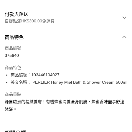
付款與運送
自提點滿HK$300.00免運費
付款方式
商品特色
信用卡
商品編號
Apple Pay
375640
AlipayHK
商品特色
PayMe
商品編號：103446104027
英文名稱： PERLIER Honey Miel Bath & Shower Cream 500ml
WeChat Pay
商品重點
BoC Pay
源自歐洲的精緻養膚！有機蜂蜜潤養全身肌膚，蜂蜜香味盡享舒適
沐浴。
送貨方式
順豐自助櫃 - 確認發貨後1-3個工作天送達
每筆HK$65.00，滿HK$300.00或以上免運費