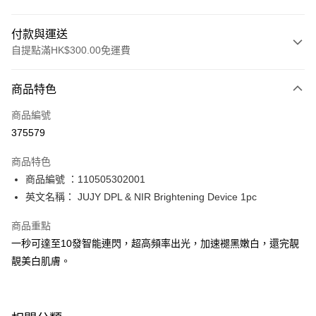
付款與運送
自提點滿HK$300.00免運費
付款方式
商品特色
信用卡
商品編號
Apple Pay
375579
AlipayHK
商品特色
PayMe
商品編號 ：110505302001
英文名稱： JUJY DPL & NIR Brightening Device 1pc
WeChat Pay
商品重點
BoC Pay
一秒可達至10發智能連閃，超高頻率出光，加速褪黑嫩白，還完靚
靚美白肌膚。
送貨方式
順豐自助櫃 - 確認發貨後1-3個工作天送達
每筆HK$65.00，滿HK$300.00或以上免運費