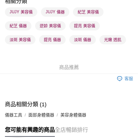
相關分類
順豐站及營業點 - 確認發貨後1-3個工作天送達
JUJY 美容儀
JUJY 儀器
紀芝 美容儀
每筆HK$65.00，滿HK$300.00或以上免運費
紀芝 儀器
逆龄 美容儀
提亮 美容儀
確認發貨後1-3 工作天送達，訂單將隨機分配至SF順豐速運或京東
物流公司進行物流配送
淡斑 美容儀
提亮 儀器
淡斑 儀器
光嫩 透肌
每筆HK$65.00，滿HK$300.00或以上免運費
(香港門市) 只顯示可選門市。確認發貨後2-5個工作天到店，3天內
取。逾期會取消訂單，並不會安排重寄
商品推薦
每筆HK$20.00，滿HK$100.00或以上免運費
客服
(澳門門市) 只顯示可選門市。確認發貨後2-5個工作天到店，3天內
取。逾期會取消訂單，並不會安排重寄
每筆HK$20.00，滿HK$100.00或以上免運費
商品相關分類 (1)
澳門地區配送 - 確認發貨後1-4個工作天送達
運費表
儀器工具
面部身體儀器
美容身體儀器
您可能有興趣的商品
全店暢銷排行