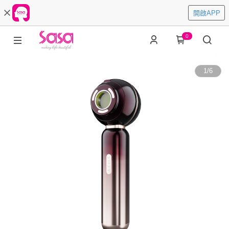
開啟APP
0
1
/
6