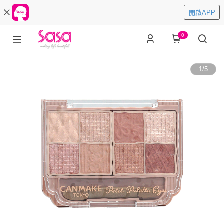
開啟APP
0
1
/
5