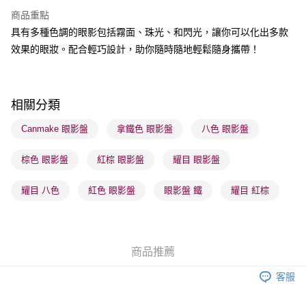
BoC Pay
商品重點
具有多種色調的眼影包括霧面、珠光、和閃光，讓你可以化出多款
送貨方式
效果的眼妝。配合輕巧設計，助你隨時隨地輕鬆隨身攜帶！
順豐自助櫃 - 確認發貨後1-3個工作天送達
每筆HK$65.00，滿HK$300.00或以上免運費
順豐站及營業點 - 確認發貨後1-3個工作天送達
相關分類
每筆HK$65.00，滿HK$300.00或以上免運費
Canmake 眼影盤
拿鐵色 眼影盤
八色 眼影盤
確認發貨後1-3 工作天送達，訂單將隨機分配至SF順豐速運或京東
棕色 眼影盤
紅棕 眼影盤
耀目 眼影盤
物流公司進行物流配送
每筆HK$65.00，滿HK$300.00或以上免運費
耀目 八色
紅色 眼影盤
眼影盤 鐵
耀目 紅棕
(香港門市) 只顯示可選門市。確認發貨後2-5個工作天到店，3天內
取。逾期會取消訂單，並不會安排重寄
每筆HK$20.00，滿HK$100.00或以上免運費
商品推薦
(澳門門市) 只顯示可選門市。確認發貨後2-5個工作天到店，3天內
客服
取。逾期會取消訂單，並不會安排重寄
每筆HK$20.00，滿HK$100.00或以上免運費