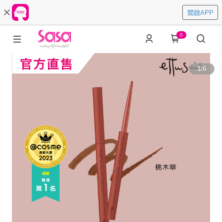
開啟APP
0
1
/
6