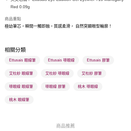
WeChat Pay
Red 0.09g
BoC Pay
商品重點
極幼筆芯，瞬間一觸即融，質感柔滑， 自然突顯眼型輪廓！
送貨方式
順豐自助櫃 - 確認發貨後1-3個工作天送達
每筆HK$65.00，滿HK$300.00或以上免運費
相關分類
順豐站及營業點 - 確認發貨後1-3個工作天送達
Ettusais 眼線筆
Ettusais 啡眼線
Ettusais 膠筆
每筆HK$65.00，滿HK$300.00或以上免運費
艾杜紗 眼線筆
艾杜紗 啡眼線
艾杜紗 膠筆
確認發貨後1-3 工作天送達，訂單將隨機分配至SF順豐速運或京東
物流公司進行物流配送
啡眼線 眼線筆
啡眼線 膠筆
桃木 啡眼線
每筆HK$65.00，滿HK$300.00或以上免運費
(香港門市) 只顯示可選門市。確認發貨後2-5個工作天到店，3天內
桃木 眼線筆
取。逾期會取消訂單，並不會安排重寄
每筆HK$20.00，滿HK$100.00或以上免運費
(澳門門市) 只顯示可選門市。確認發貨後2-5個工作天到店，3天內
商品推薦