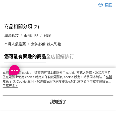
取。逾期會取消訂單，並不會安排重寄
客服
每筆HK$20.00，滿HK$100.00或以上免運費
澳門地區配送 - 確認發貨後1-4個工作天送達
運費表
商品相關分類 (2)
潮流彩妝
眼部用品
眼線
本月人氣推薦
女神必備 迷人彩妝
您可能有興趣的商品
全店暢銷排行
本網站中使用 cookie，欲查詢有關本網站使用 cookie 方式之詳情，及若您不希
熱門標籤
望在電腦上使用 cookie 時應如何變更電腦的 cookie 設定，請參閱本網站「
私隱
政策
」之 Cookie 聲明。您繼續使用本網站即表示您同意本公司得按本網站使用
條款之 Cookie 聲明使用 cookie。
了解更多 >
熱銷排行
最新商品
人氣推薦
我知道了