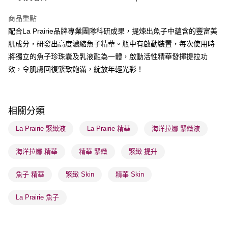
BoC Pay
商品重點
配合La Prairie品牌專業團隊科研成果，提煉出魚子中蘊含的豐富美
送貨方式
肌成分，研發出高度濃縮魚子精華。瓶中有啟動裝置，每次使用時
順豐自助櫃 - 確認發貨後1-3個工作天送達
將獨立的魚子珍珠囊及乳液融為一體，啟動活性精華發揮提拉功
每筆HK$65.00，滿HK$300.00或以上免運費
效，令肌膚回復緊致飽滿，綻放年輕光彩！
順豐站及營業點 - 確認發貨後1-3個工作天送達
每筆HK$65.00，滿HK$300.00或以上免運費
相關分類
確認發貨後1-3 工作天送達，訂單將隨機分配至SF順豐速運或京東
物流公司進行物流配送
La Prairie 緊緻液
La Prairie 精華
海洋拉娜 緊緻液
每筆HK$65.00，滿HK$300.00或以上免運費
海洋拉娜 精華
精華 緊緻
緊緻 提升
(香港門市) 只顯示可選門市。確認發貨後2-5個工作天到店，3天內
取。逾期會取消訂單，並不會安排重寄
魚子 精華
緊緻 Skin
精華 Skin
每筆HK$20.00，滿HK$100.00或以上免運費
La Prairie 魚子