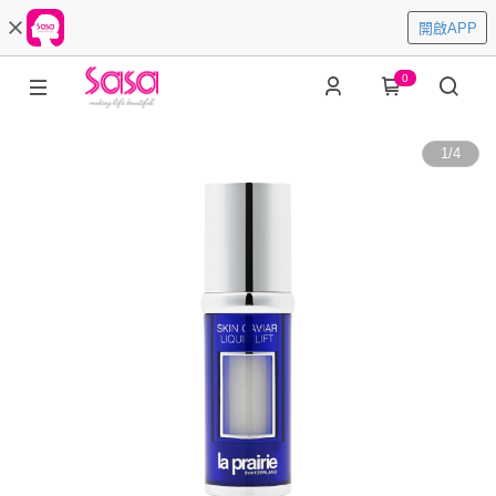
開啟APP
0
1
/
4