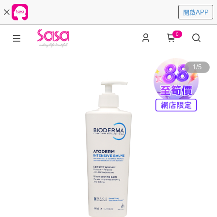
開啟APP
0
1
/
5