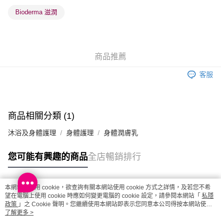
每筆HK$65.00，滿HK$300.00或以上免運費
Bioderma 滋潤
確認發貨後1-3 工作天送達，訂單將隨機分配至SF順豐速運或京東
物流公司進行物流配送
每筆HK$65.00，滿HK$300.00或以上免運費
商品推薦
(香港門市) 只顯示可選門市。確認發貨後2-5個工作天到店，3天內
客服
取。逾期會取消訂單，並不會安排重寄
每筆HK$20.00，滿HK$100.00或以上免運費
(澳門門市) 只顯示可選門市。確認發貨後2-5個工作天到店，3天內
商品相關分類 (1)
取。逾期會取消訂單，並不會安排重寄
沐浴及身體護理
身體護理
身體潤膚乳
每筆HK$20.00，滿HK$100.00或以上免運費
您可能有興趣的商品
全店暢銷排行
澳門地區配送 - 確認發貨後1-4個工作天送達
運費表
本網站中使用 cookie，欲查詢有關本網站使用 cookie 方式之詳情，及若您不希
熱門標籤
望在電腦上使用 cookie 時應如何變更電腦的 cookie 設定，請參閱本網站「
私隱
政策
」之 Cookie 聲明。您繼續使用本網站即表示您同意本公司得按本網站使用
條款之 Cookie 聲明使用 cookie。
了解更多 >
熱銷排行
最新商品
人氣推薦