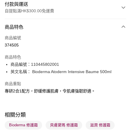
付款與運送
自提點滿HK$300.00免運費
付款方式
商品特色
信用卡
商品編號
Apple Pay
374505
AlipayHK
商品特色
PayMe
商品編號：110445802001
英文名稱： Bioderma Atoderm Intensive Baume 500ml
WeChat Pay
商品重點
BoC Pay
專研2合1配方，舒緩修護肌膚，令肌膚強韌舒適。
送貨方式
順豐自助櫃 - 確認發貨後1-3個工作天送達
相關分類
每筆HK$65.00，滿HK$300.00或以上免運費
Bioderma 修護霜
貝膚黛瑪 修護霜
滋潤 修護霜
順豐站及營業點 - 確認發貨後1-3個工作天送達