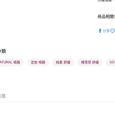
BoC Pay
商品相關分
送貨方式
潮流彩妝
分享
順豐自助櫃
網店限定
每筆HK$6
莎莎獨家
順豐站及營
分類
莎莎獨家
每筆HK$6
莎莎獨家
NATURAL 噴霧
定妝 噴霧
純素 舒緩
積雪草 舒緩
SO
確認發貨後
莎莎獨家
物流公司
每筆HK$6
(香港門市
取。逾期
推薦
每筆HK$2
(澳門門市