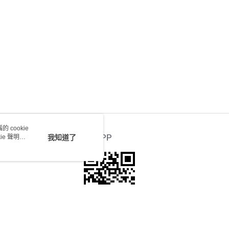
會取消訂單，並不會安排重寄
0.00，滿HK$100.00或以上免運費
 cookie
e 聲明使
我知道了
官方APP