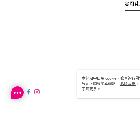
您可能
本網站中使用 cookie，欲查詢有關
設定，請參閱本網站「
私隱政策
」
用 cookie。
了解更多 >