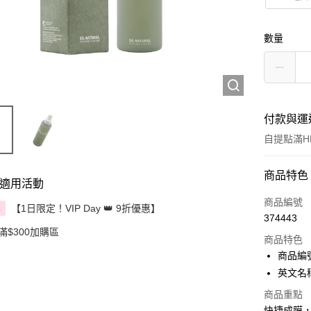
數量
付款與運
自提點滿HK
付款方式
商品特色
適用活動
信用卡
商品編號
【1日限定！VIP Day 👑 9折優惠】
享
374443
Apple Pay
滿$300加購區
商品特色
AlipayHK
商品編號
英文名稱：
PayMe
商品重點
WeChat P
快捷成膜