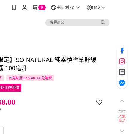
0
中文 (香港)
HKD
定】SO NATURAL 純素積雪草舒緩
 100毫升
享
自提點滿HK$300.00免運費
$300免運費
8.00
0
前往
人氣
商品