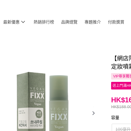
最新優惠
熱銷排行榜
品牌總覽
專題推介
付款獎賞
【網店限
定妝噴霧
VIP尊享
獨
送上門滿HK
HK$16
HK$188.0
容量
100毫升