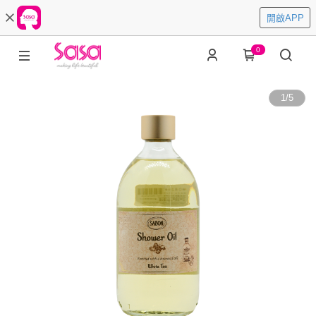
開啟APP
0
1
/
5