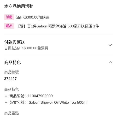
本商品適用活動
滿HK$300.00加購區
活動
【贈】買1件Sabon 精選沐浴油 500毫升送泵頭 1件
贈品
付款與運送
自提點滿HK$300.00免運費
付款方式
商品特色
信用卡
商品編號
Apple Pay
374427
AlipayHK
商品特色
PayMe
商品編號：110047902009
英文名稱： Sabon Shower Oil White Tea 500ml
WeChat Pay
商品重點
BoC Pay