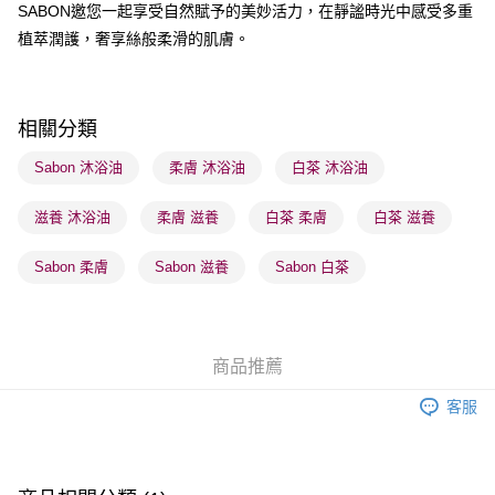
SABON邀您一起享受自然賦予的美妙活力，在靜謐時光中感受多重
植萃潤護，奢享絲般柔滑的肌膚。
送貨方式
順豐自助櫃 - 確認發貨後1-3個工作天送達
每筆HK$65.00，滿HK$300.00或以上免運費
相關分類
順豐站及營業點 - 確認發貨後1-3個工作天送達
Sabon 沐浴油
柔膚 沐浴油
白茶 沐浴油
每筆HK$65.00，滿HK$300.00或以上免運費
滋養 沐浴油
柔膚 滋養
白茶 柔膚
白茶 滋養
確認發貨後1-3 工作天送達，訂單將隨機分配至SF順豐速運或京東
物流公司進行物流配送
Sabon 柔膚
Sabon 滋養
Sabon 白茶
每筆HK$65.00，滿HK$300.00或以上免運費
(香港門市) 只顯示可選門市。確認發貨後2-5個工作天到店，3天內
取。逾期會取消訂單，並不會安排重寄
商品推薦
每筆HK$20.00，滿HK$100.00或以上免運費
客服
(澳門門市) 只顯示可選門市。確認發貨後2-5個工作天到店，3天內
取。逾期會取消訂單，並不會安排重寄
每筆HK$20.00，滿HK$100.00或以上免運費