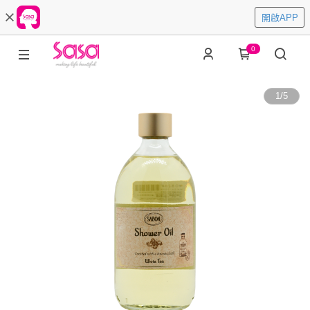
開啟APP
0
1
/
5