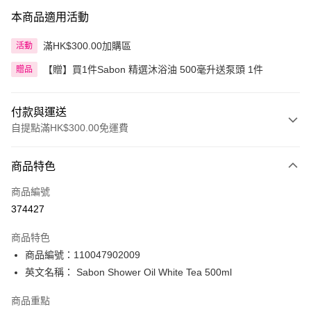
本商品適用活動
滿HK$300.00加購區
活動
【贈】買1件Sabon 精選沐浴油 500毫升送泵頭 1件
贈品
付款與運送
自提點滿HK$300.00免運費
付款方式
商品特色
信用卡
商品編號
Apple Pay
374427
AlipayHK
商品特色
PayMe
商品編號：110047902009
英文名稱： Sabon Shower Oil White Tea 500ml
WeChat Pay
商品重點
BoC Pay