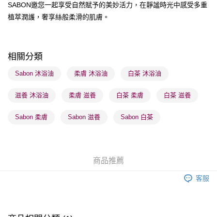
SABON邀您一起享受自然賦予的美妙活力，在靜謐時光中感受多重
植萃潤護，奢享絲般柔滑的肌膚。
送貨方式
順豐自助櫃 - 確認發貨後1-3個工作天送達
每筆HK$65.00，滿HK$300.00或以上免運費
相關分類
順豐站及營業點 - 確認發貨後1-3個工作天送達
Sabon 沐浴油
柔膚 沐浴油
白茶 沐浴油
每筆HK$65.00，滿HK$300.00或以上免運費
滋養 沐浴油
柔膚 滋養
白茶 柔膚
白茶 滋養
確認發貨後1-3 工作天送達，訂單將隨機分配至SF順豐速運或京東
物流公司進行物流配送
Sabon 柔膚
Sabon 滋養
Sabon 白茶
每筆HK$65.00，滿HK$300.00或以上免運費
(香港門市) 只顯示可選門市。確認發貨後2-5個工作天到店，3天內
取。逾期會取消訂單，並不會安排重寄
商品推薦
每筆HK$20.00，滿HK$100.00或以上免運費
客服
(澳門門市) 只顯示可選門市。確認發貨後2-5個工作天到店，3天內
取。逾期會取消訂單，並不會安排重寄
每筆HK$20.00，滿HK$100.00或以上免運費