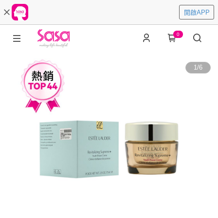
開啟APP
0
1
/
6