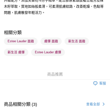
升級配方，添加芙蓉花-8分子精萃，配合膠原緊致肽複合成分及辣
送貨方式
木籽萃取，質地如絲般柔滑，可柔滑肌膚紋路，改善乾燥、色點等
順豐自助櫃 - 確認發貨後1-3個工作天送達
問題，肌膚散發年輕活力。
每筆HK$65.00，滿HK$300.00或以上免運費
順豐站及營業點 - 確認發貨後1-3個工作天送達
每筆HK$65.00，滿HK$300.00或以上免運費
相關分類
確認發貨後1-3 工作天送達，訂單將隨機分配至SF順豐速運或京東
Estee Lauder 面霜
膚彈 面霜
新生活 面霜
物流公司進行物流配送
新生活 膚彈
Estee Lauder 膚彈
每筆HK$65.00，滿HK$300.00或以上免運費
(香港門市) 只顯示可選門市。確認發貨後2-5個工作天到店，3天內
取。逾期會取消訂單，並不會安排重寄
商品推薦
每筆HK$20.00，滿HK$100.00或以上免運費
客服
(澳門門市) 只顯示可選門市。確認發貨後2-5個工作天到店，3天內
取。逾期會取消訂單，並不會安排重寄
每筆HK$20.00，滿HK$100.00或以上免運費
商品相關分類 (3)
查看全部
澳門地區配送 - 確認發貨後1-4個工作天送達
運費表