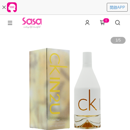
開啟APP
0
1
/
5