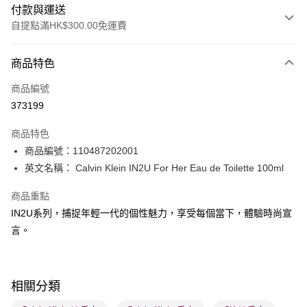
付款與運送
自提點滿HK$300.00免運費
付款方式
商品特色
信用卡
商品編號
Apple Pay
373199
AlipayHK
商品特色
PayMe
商品編號：110487202001
英文名稱： Calvin Klein IN2U For Her Eau de Toilette 100ml
WeChat Pay
商品重點
BoC Pay
IN2U系列，捕捉年輕一代的個性魅力，享受每個當下，體驗時尚宣
言。
送貨方式
順豐自助櫃 - 確認發貨後1-3個工作天送達
每筆HK$65.00，滿HK$300.00或以上免運費
相關分類
順豐站及營業點 - 確認發貨後1-3個工作天送達