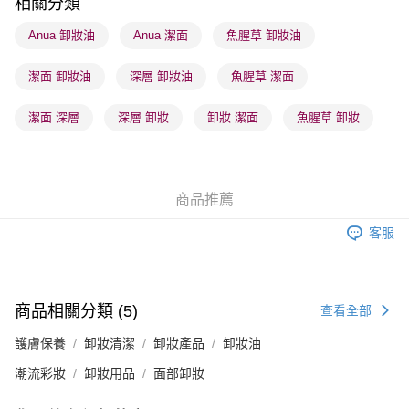
相關分類
順豐站及營業點 - 確認發貨後1-3個工作天送達
Anua 卸妝油
Anua 潔面
魚腥草 卸妝油
每筆HK$65.00，滿HK$300.00或以上免運費
潔面 卸妝油
深層 卸妝油
魚腥草 潔面
確認發貨後1-3 工作天送達，訂單將隨機分配至SF順豐速運或京東
物流公司進行物流配送
潔面 深層
深層 卸妝
卸妝 潔面
魚腥草 卸妝
每筆HK$65.00，滿HK$300.00或以上免運費
(香港門市) 只顯示可選門市。確認發貨後2-5個工作天到店，3天內
取。逾期會取消訂單，並不會安排重寄
商品推薦
每筆HK$20.00，滿HK$100.00或以上免運費
客服
(澳門門市) 只顯示可選門市。確認發貨後2-5個工作天到店，3天內
取。逾期會取消訂單，並不會安排重寄
每筆HK$20.00，滿HK$100.00或以上免運費
商品相關分類 (5)
查看全部
澳門地區配送 - 確認發貨後1-4個工作天送達
運費表
護膚保養
卸妝清潔
卸妝產品
卸妝油
潮流彩妝
卸妝用品
面部卸妝