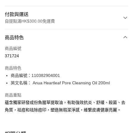
付款與運送
自提點滿HK$300.00免運費
付款方式
商品特色
信用卡
商品編號
Apple Pay
371724
AlipayHK
商品特色
PayMe
商品編號：110382904001
英文名稱： Anua Heartleaf Pore Cleansing Oil 200ml
WeChat Pay
商品重點
BoC Pay
蘊含獨家研發成份魚腥草提取油，有助強效抗炎、舒緩、殺菌、去
角質，祛痘和祛除痘印，塑造無瑕潔淨感，維繫皮膚健康亮麗。
送貨方式
順豐自助櫃 - 確認發貨後1-3個工作天送達
每筆HK$65.00，滿HK$300.00或以上免運費