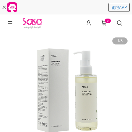
開啟APP
0
1
/
5