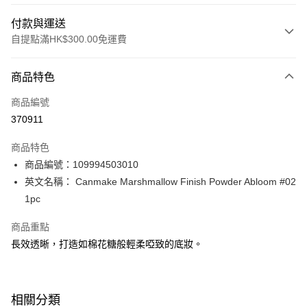
付款與運送
自提點滿HK$300.00免運費
付款方式
商品特色
信用卡
商品編號
Apple Pay
370911
AlipayHK
商品特色
PayMe
商品編號：109994503010
英文名稱： Canmake Marshmallow Finish Powder Abloom #02
WeChat Pay
1pc
BoC Pay
商品重點
長效透晰，打造如棉花糖般輕柔啞致的底妝。
送貨方式
順豐自助櫃 - 確認發貨後1-3個工作天送達
每筆HK$65.00，滿HK$300.00或以上免運費
相關分類