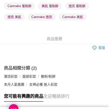
順豐站及營業點 - 確認發貨後1-3個工作天送達
Canmake 蜜粉餅
美肌 蜜粉餅
透亮 蜜粉餅
每筆HK$65.00，滿HK$300.00或以上免運費
透亮 美肌
Canmake 透亮
Canmake 美肌
確認發貨後1-3 工作天送達，訂單將隨機分配至SF順豐速運或京東
物流公司進行物流配送
每筆HK$65.00，滿HK$300.00或以上免運費
商品推薦
(香港門市) 只顯示可選門市。確認發貨後2-5個工作天到店，3天內
取。逾期會取消訂單，並不會安排重寄
客服
每筆HK$20.00，滿HK$100.00或以上免運費
(澳門門市) 只顯示可選門市。確認發貨後2-5個工作天到店，3天內
取。逾期會取消訂單，並不會安排重寄
商品相關分類 (2)
每筆HK$20.00，滿HK$100.00或以上免運費
潮流彩妝
面部彩妝
散粉/粉餅
澳門地區配送 - 確認發貨後1-4個工作天送達
運費表
本月人氣推薦
女神必備 迷人彩妝
您可能有興趣的商品
全店暢銷排行