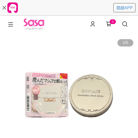
開啟APP
0
1
/
5