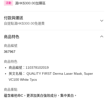
滿HK$300.00加購區
活動
付款與運送
自提點滿HK$300.00免運費
付款方式
商品特色
信用卡
商品編號
Apple Pay
367967
AlipayHK
商品特色
PayMe
商品編號：110378102019
英文名稱： QUALITY FIRST Derma Laser Mask, Super
WeChat Pay
VC100 White 7pcs
BoC Pay
商品重點
蘊含維他命C，更添加美白強效成分，集中美白。
送貨方式
順豐自助櫃 - 確認發貨後1-3個工作天送達