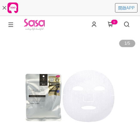
開啟APP
0
1
/
5