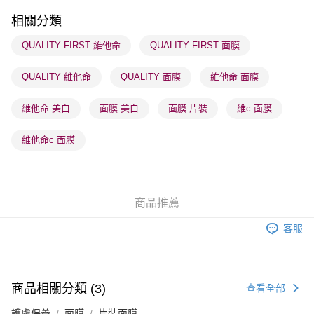
每筆HK$65.00，滿HK$300.00或以上免運費
相關分類
順豐站及營業點 - 確認發貨後1-3個工作天送達
QUALITY FIRST 維他命
QUALITY FIRST 面膜
每筆HK$65.00，滿HK$300.00或以上免運費
QUALITY 維他命
QUALITY 面膜
維他命 面膜
確認發貨後1-3 工作天送達，訂單將隨機分配至SF順豐速運或京東
物流公司進行物流配送
維他命 美白
面膜 美白
面膜 片裝
維c 面膜
每筆HK$65.00，滿HK$300.00或以上免運費
(香港門市) 只顯示可選門市。確認發貨後2-5個工作天到店，3天內
維他命c 面膜
取。逾期會取消訂單，並不會安排重寄
每筆HK$20.00，滿HK$100.00或以上免運費
(澳門門市) 只顯示可選門市。確認發貨後2-5個工作天到店，3天內
商品推薦
取。逾期會取消訂單，並不會安排重寄
客服
每筆HK$20.00，滿HK$100.00或以上免運費
澳門地區配送 - 確認發貨後1-4個工作天送達
運費表
商品相關分類 (3)
查看全部
護膚保養
面膜
片裝面膜