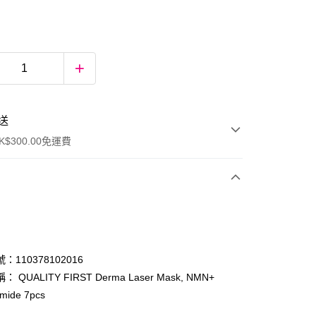
送
$300.00免運費
：110378102016
 QUALITY FIRST Derma Laser Mask, NMN+
amide 7pcs
ay