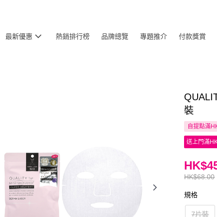
最新優惠
熱銷排行榜
品牌總覽
專題推介
付款獎賞
QUAL
裝
自提點滿HK
送上門滿HK
HK$45
HK$68.00
規格
7片裝