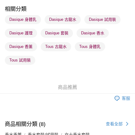
每筆HK$65.00，滿HK$300.00或以上免運費
相關分類
順豐站及營業點 - 確認發貨後1-3個工作天送達
Dasique 身體乳
Dasique 古龍水
Dasique 試用裝
每筆HK$65.00，滿HK$300.00或以上免運費
Dasique 護理
Dasique 套裝
Dasique 香水
確認發貨後1-3 工作天送達，訂單將隨機分配至SF順豐速運或京東
物流公司進行物流配送
Dasique 香薰
Tous 古龍水
Tous 身體乳
每筆HK$65.00，滿HK$300.00或以上免運費
(香港門市) 只顯示可選門市。確認發貨後2-5個工作天到店，3天內
Tous 試用裝
取。逾期會取消訂單，並不會安排重寄
每筆HK$20.00，滿HK$100.00或以上免運費
(澳門門市) 只顯示可選門市。確認發貨後2-5個工作天到店，3天內
商品推薦
取。逾期會取消訂單，並不會安排重寄
客服
每筆HK$20.00，滿HK$100.00或以上免運費
商品相關分類 (8)
查看全部
香水香薰
香水套裝/試用裝
女士香水套裝