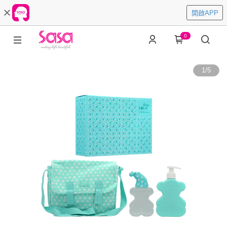
開啟APP
0
1
/
5