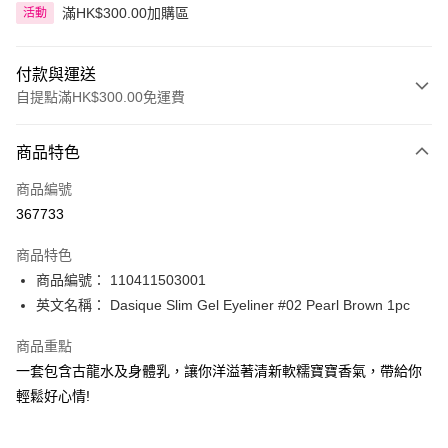
滿HK$300.00加購區
活動
付款與運送
自提點滿HK$300.00免運費
付款方式
商品特色
信用卡
商品編號
Apple Pay
367733
AlipayHK
商品特色
PayMe
商品編號： 110411503001
英文名稱： Dasique Slim Gel Eyeliner #02 Pearl Brown 1pc
WeChat Pay
商品重點
BoC Pay
一套包含古龍水及身體乳，讓你洋溢著清新軟糯寶寶香氣，帶給你
輕鬆好心情!
送貨方式
順豐自助櫃 - 確認發貨後1-3個工作天送達