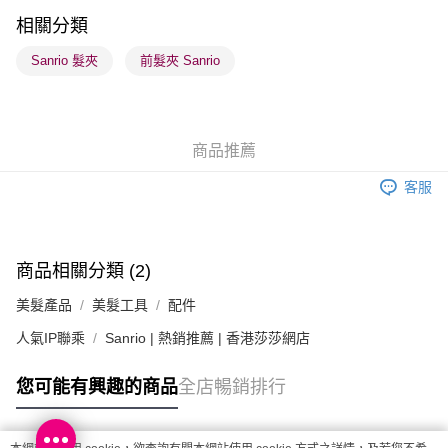
相關分類
送貨方式
Sanrio 髮夾
前髮夾 Sanrio
順豐自助櫃 - 確認發貨後1-3個工作天送達
每筆HK$65.00，滿HK$300.00或以上免運費
順豐站及營業點 - 確認發貨後1-3個工作天送達
商品推薦
每筆HK$65.00，滿HK$300.00或以上免運費
客服
確認發貨後1-3 工作天送達，訂單將隨機分配至SF順豐速運或京東
物流公司進行物流配送
每筆HK$65.00，滿HK$300.00或以上免運費
商品相關分類 (2)
(香港門市) 只顯示可選門市。確認發貨後2-5個工作天到店，3天內
美髮產品
美髮工具
配件
取。逾期會取消訂單，並不會安排重寄
人氣IP聯乘
Sanrio | 熱銷推薦 | 香港莎莎網店
每筆HK$20.00，滿HK$100.00或以上免運費
(澳門門市) 只顯示可選門市。確認發貨後2-5個工作天到店，3天內
您可能有興趣的商品
全店暢銷排行
取。逾期會取消訂單，並不會安排重寄
每筆HK$20.00，滿HK$100.00或以上免運費