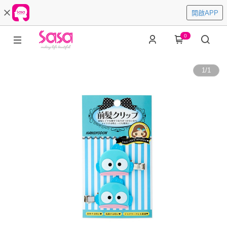
開啟APP
0
1
/
1