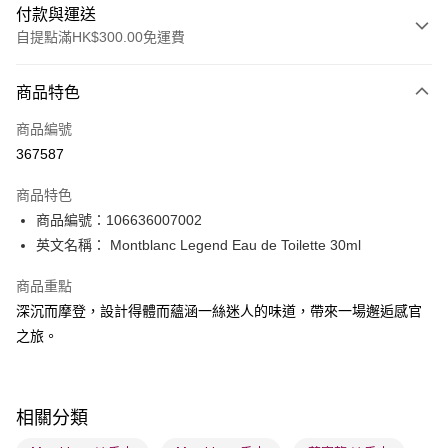
付款與運送
自提點滿HK$300.00免運費
付款方式
商品特色
信用卡
商品編號
Apple Pay
367587
AlipayHK
商品特色
PayMe
商品編號：106636007002
英文名稱： Montblanc Legend Eau de Toilette 30ml
WeChat Pay
商品重點
BoC Pay
深沉而摩登，設計得體而蘊涵一絲迷人的味道，帶來一場邂逅感官
之旅。
送貨方式
順豐自助櫃 - 確認發貨後1-3個工作天送達
每筆HK$65.00，滿HK$300.00或以上免運費
相關分類
順豐站及營業點 - 確認發貨後1-3個工作天送達