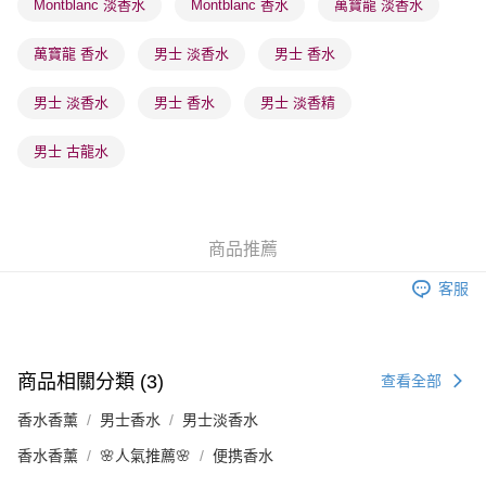
Montblanc 淡香水
Montblanc 香水
萬寶龍 淡香水
每筆HK$65.00，滿HK$300.00或以上免運費
萬寶龍 香水
男士 淡香水
男士 香水
確認發貨後1-3 工作天送達，訂單將隨機分配至SF順豐速運或京東
物流公司進行物流配送
男士 淡香水
男士 香水
男士 淡香精
每筆HK$65.00，滿HK$300.00或以上免運費
(香港門市) 只顯示可選門市。確認發貨後2-5個工作天到店，3天內
男士 古龍水
取。逾期會取消訂單，並不會安排重寄
每筆HK$20.00，滿HK$100.00或以上免運費
(澳門門市) 只顯示可選門市。確認發貨後2-5個工作天到店，3天內
商品推薦
取。逾期會取消訂單，並不會安排重寄
客服
每筆HK$20.00，滿HK$100.00或以上免運費
澳門地區配送 - 確認發貨後1-4個工作天送達
運費表
商品相關分類 (3)
查看全部
香水香薰
男士香水
男士淡香水
香水香薰
🌸人氣推薦🌸
便携香水