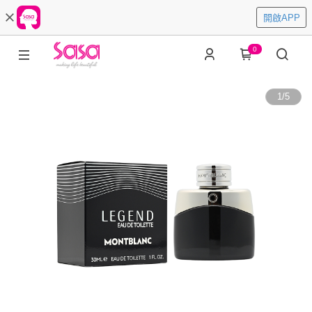
開啟APP
0
1
/
5