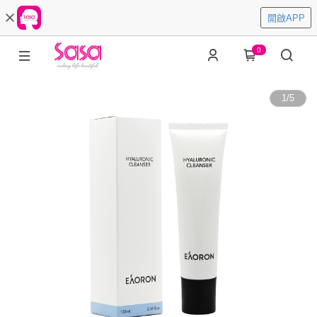
開啟APP
0
1
/
5