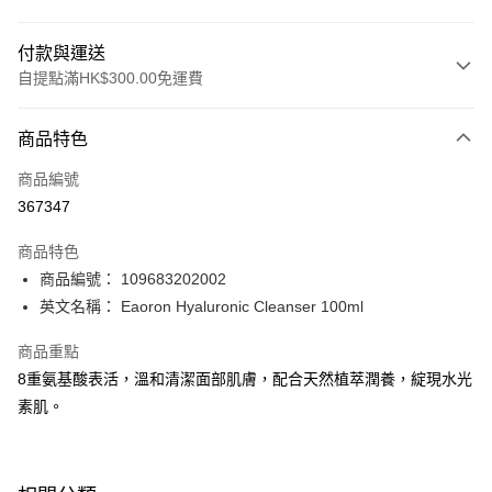
付款與運送
自提點滿HK$300.00免運費
付款方式
商品特色
信用卡
商品編號
Apple Pay
367347
AlipayHK
商品特色
PayMe
商品編號： 109683202002
英文名稱： Eaoron Hyaluronic Cleanser 100ml
WeChat Pay
商品重點
BoC Pay
8重氨基酸表活，溫和清潔面部肌膚，配合天然植萃潤養，綻現水光
素肌。
送貨方式
順豐自助櫃 - 確認發貨後1-3個工作天送達
每筆HK$65.00，滿HK$300.00或以上免運費