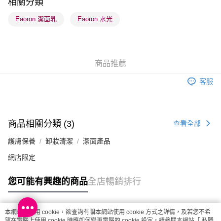
相關分類
順豐站及營業點 - 確認發貨後1-3個工作天送達
Eaoron 潔面乳
Eaoron 水光
每筆HK$65.00，滿HK$300.00或以上免運費
確認發貨後1-3 工作天送達，訂單將隨機分配至SF順豐速運或京東
物流公司進行物流配送
商品推薦
每筆HK$65.00，滿HK$300.00或以上免運費
客服
(香港門市) 只顯示可選門市。確認發貨後2-5個工作天到店，3天內
取。逾期會取消訂單，並不會安排重寄
每筆HK$20.00，滿HK$100.00或以上免運費
商品相關分類 (3)
查看全部
(澳門門市) 只顯示可選門市。確認發貨後2-5個工作天到店，3天內
護膚保養
卸妝清潔
潔面產品
取。逾期會取消訂單，並不會安排重寄
每筆HK$20.00，滿HK$100.00或以上免運費
網店限定
澳門地區配送 - 確認發貨後1-4個工作天送達
運費表
您可能有興趣的商品
全店暢銷排行
本網站中使用 cookie，欲查詢有關本網站使用 cookie 方式之詳情，及若您不希
熱門標籤
望在電腦上使用 cookie 時應如何變更電腦的 cookie 設定，請參閱本網站「
私隱