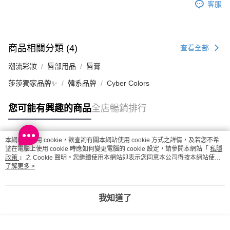
客服
取。逾期會取消訂單，並不會安排重寄
每筆HK$20.00，滿HK$100.00或以上免運費
澳門地區配送 - 確認發貨後1-4個工作天送達
運費表
商品相關分類 (4)
查看全部
潮流彩妝
唇部用品
唇膏
莎莎獨家品牌✨
韓系品牌
Cyber Colors
您可能有興趣的商品
全店暢銷排行
本網站中使用 cookie，欲查詢有關本網站使用 cookie 方式之詳情，及若您不希
熱門標籤
望在電腦上使用 cookie 時應如何變更電腦的 cookie 設定，請參閱本網站「
私隱
政策
」之 Cookie 聲明。您繼續使用本網站即表示您同意本公司得按本網站使用
條款之 Cookie 聲明使用 cookie。
了解更多 >
熱銷排行
最新商品
人氣推薦
我知道了