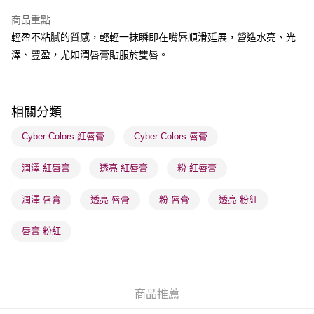
WeChat Pay
商品重點
輕盈不粘膩的質感，輕輕一抹瞬即在嘴唇順滑延展，營造水亮、光
BoC Pay
澤、豐盈，尤如潤唇膏貼服於雙唇。
送貨方式
順豐自助櫃 - 確認發貨後1-3個工作天送達
相關分類
每筆HK$65.00，滿HK$300.00或以上免運費
Cyber Colors 紅唇膏
Cyber Colors 唇膏
順豐站及營業點 - 確認發貨後1-3個工作天送達
每筆HK$65.00，滿HK$300.00或以上免運費
潤澤 紅唇膏
透亮 紅唇膏
粉 紅唇膏
確認發貨後1-3 工作天送達，訂單將隨機分配至SF順豐速運或京東
潤澤 唇膏
透亮 唇膏
粉 唇膏
透亮 粉紅
物流公司進行物流配送
每筆HK$65.00，滿HK$300.00或以上免運費
唇膏 粉紅
(香港門市) 只顯示可選門市。確認發貨後2-5個工作天到店，3天內
取。逾期會取消訂單，並不會安排重寄
每筆HK$20.00，滿HK$100.00或以上免運費
商品推薦
(澳門門市) 只顯示可選門市。確認發貨後2-5個工作天到店，3天內