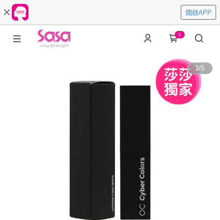
開啟APP
0
1
/
5