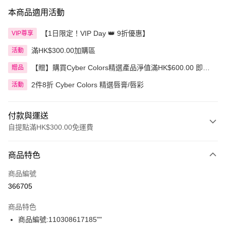
本商品適用活動
【1日限定！VIP Day 👑 9折優惠】
VIP尊享
滿HK$300.00加購區
活動
【贈】購買Cyber Colors精選產品淨值滿HK$600.00 即送
贈品
迷你化妝掃旅行套裝 5件裝
2件8折 Cyber Colors 精選唇膏/唇彩
活動
付款與運送
自提點滿HK$300.00免運費
付款方式
商品特色
信用卡
商品編號
Apple Pay
366705
AlipayHK
商品特色
PayMe
商品編號:110308617185""