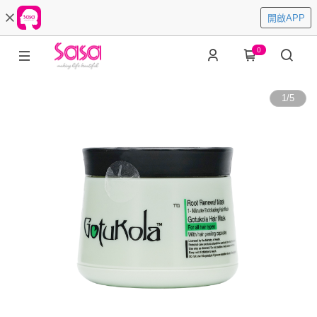
開啟APP
0
1
/
5