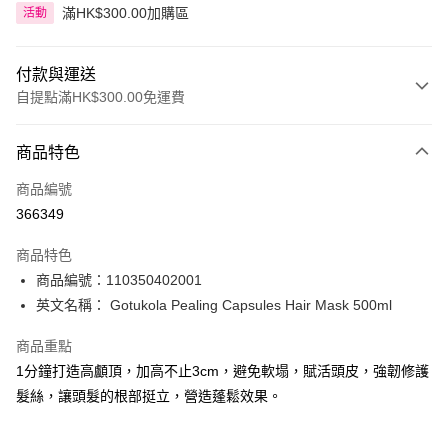
滿HK$300.00加購區
活動
付款與運送
自提點滿HK$300.00免運費
付款方式
商品特色
信用卡
商品編號
Apple Pay
366349
AlipayHK
商品特色
PayMe
商品編號：110350402001
英文名稱： Gotukola Pealing Capsules Hair Mask 500ml
WeChat Pay
商品重點
BoC Pay
1分鐘打造高顱頂，加高不止3cm，避免軟塌，賦活頭皮，強韌修護
髮絲，讓頭髮的根部挺立，營造蓬鬆效果。
送貨方式
順豐自助櫃 - 確認發貨後1-3個工作天送達