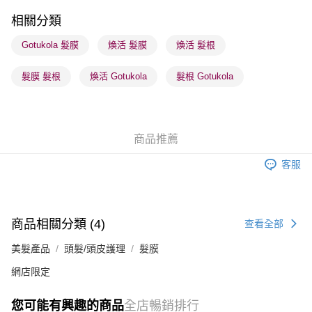
每筆HK$65.00，滿HK$300.00或以上免運費
相關分類
順豐站及營業點 - 確認發貨後1-3個工作天送達
Gotukola 髮膜
煥活 髮膜
煥活 髮根
每筆HK$65.00，滿HK$300.00或以上免運費
髮膜 髮根
煥活 Gotukola
髮根 Gotukola
確認發貨後1-3 工作天送達，訂單將隨機分配至SF順豐速運或京東
物流公司進行物流配送
每筆HK$65.00，滿HK$300.00或以上免運費
商品推薦
(香港門市) 只顯示可選門市。確認發貨後2-5個工作天到店，3天內
取。逾期會取消訂單，並不會安排重寄
客服
每筆HK$20.00，滿HK$100.00或以上免運費
(澳門門市) 只顯示可選門市。確認發貨後2-5個工作天到店，3天內
取。逾期會取消訂單，並不會安排重寄
商品相關分類 (4)
查看全部
每筆HK$20.00，滿HK$100.00或以上免運費
美髮產品
頭髮/頭皮護理
髮膜
澳門地區配送 - 確認發貨後1-4個工作天送達
運費表
網店限定
您可能有興趣的商品
全店暢銷排行