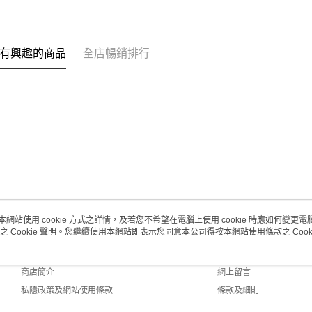
(澳門門市
取。逾期
每筆HK$2
有興趣的商品
全店暢銷排行
澳門地區配
本網站使用 cookie 方式之詳情，及若您不希望在電腦上使用 cookie 時應如何變更電腦的
之 Cookie 聲明。您繼續使用本網站即表示您同意本公司得按本網站使用條款之 Cooki
關於我們
客戶服務
品牌故事
購物說明
商店簡介
網上留言
私隱政策及網站使用條款
條款及細則
聯絡我們