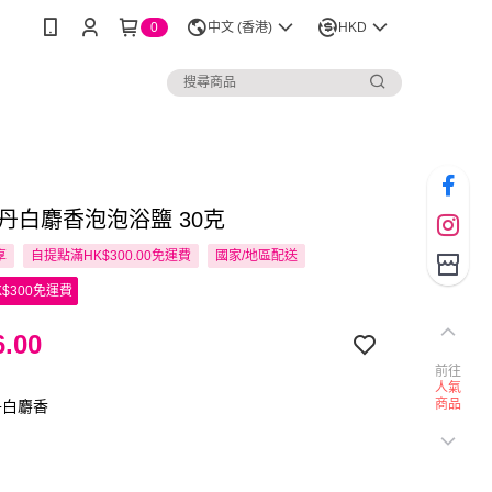
0
中文 (香港)
HKD
牡丹白麝香泡泡浴鹽 30克
享
自提點滿HK$300.00免運費
國家/地區配送
$300免運費
.00
前往
人氣
商品
丹白麝香