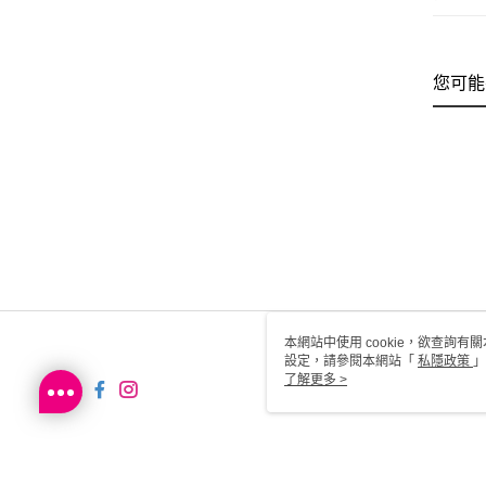
您可能
本網站中使用 cookie，欲查詢有關
設定，請參閱本網站「
私隱政策
」
用 cookie。
了解更多 >