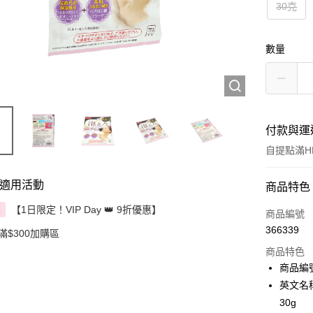
30克
數量
付款與運
自提點滿HK
適用活動
付款方式
商品特色
【1日限定！VIP Day 👑 9折優惠】
享
信用卡
商品編號
366339
滿$300加購區
Apple Pay
商品特色
AlipayHK
商品編號
英文名稱： 
PayMe
30g