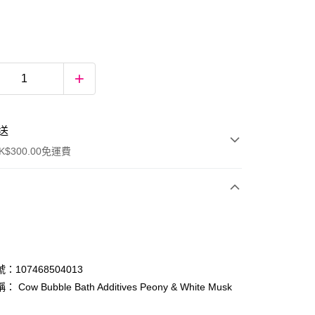
送
$300.00免運費
：107468504013
Cow Bubble Bath Additives Peony & White Musk