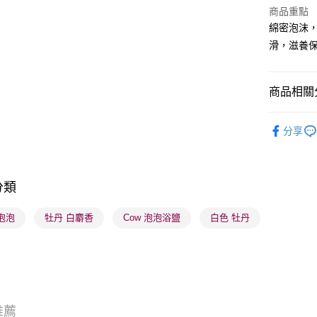
WeChat P
商品重點
綿密泡沫
BoC Pay
滑，滋養
送貨方式
商品相關分
順豐自助櫃
沐浴及身
每筆HK$6
分享
順豐站及營
每筆HK$6
分類
確認發貨後
物流公司
 泡泡
牡丹 白麝香
Cow 泡泡浴鹽
白色 牡丹
每筆HK$6
(香港門市
取。逾期
每筆HK$2
推薦