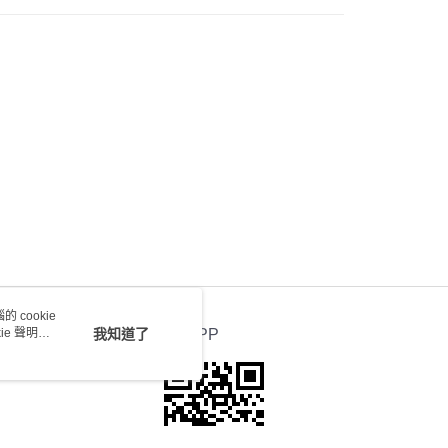
) 只顯示可選門市。確認發貨後2-5個工作天到店，3天內
會取消訂單，並不會安排重寄
0.00，滿HK$100.00或以上免運費
送 - 確認發貨後1-4個工作天送達
運費表
 cookie
e 聲明使
我知道了
官方APP