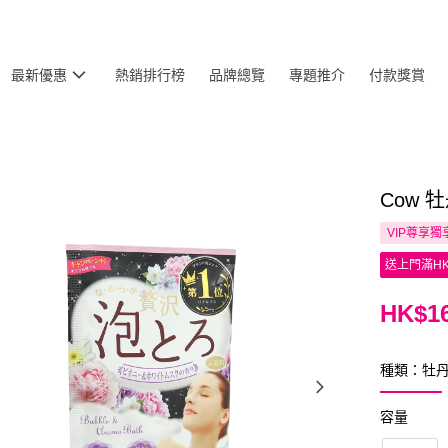
最新優惠
熱銷排行榜
品牌總覽
專題推介
付款獎賞
Cow 
VIP尊享
獨
送上門滿HK
HK$16
種類：牡
容量