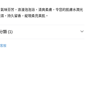
ay
，氣味芬芳，浪漫泡泡浴，清爽柔膚，令您的肌膚水潤光
保濕，持久留香，綻現柔亮美肌。
類 (1)
 - 確認發貨後1-3個工作天送達
體護理
沐浴產品
浸浴產品
5.00，滿HK$300.00或以上免運費
客服
業點 - 確認發貨後1-3個工作天送達
5.00，滿HK$300.00或以上免運費
1-3 工作天送達，訂單將隨機分配至SF順豐速運或京東
進行物流配送
5.00，滿HK$300.00或以上免運費
) 只顯示可選門市。確認發貨後2-5個工作天到店，3天內
會取消訂單，並不會安排重寄
0.00，滿HK$100.00或以上免運費