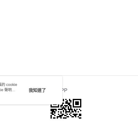
送 - 確認發貨後1-4個工作天送達
運費表
 cookie
e 聲明使
我知道了
官方APP