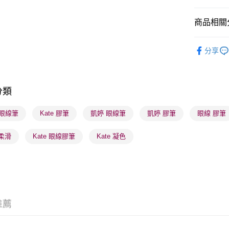
商品相關分
送貨方式
順豐自助櫃
潮流彩妝
分享
每筆HK$6
順豐站及營
每筆HK$6
分類
確認發貨後
e 眼線筆
Kate 膠筆
凱婷 眼線筆
凱婷 膠筆
眼線 膠筆
物流公司
每筆HK$6
柔滑
Kate 眼線膠筆
Kate 凝色
(香港門市
取。逾期
每筆HK$2
(澳門門市
推薦
取。逾期
每筆HK$2