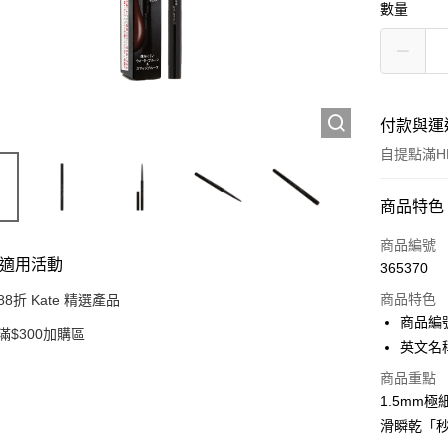
數量
付款與運
自提點滿HK
付款方式
商品特色
信用卡
商品編號
適用活動
365370
Apple Pay
商品特色
88折 Kate 精選產品
AlipayHK
商品編號 
滿$300加購區
英文名稱： 
PayMe
商品重點
WeChat P
1.5mm
滑瞬乾「
BoC Pay