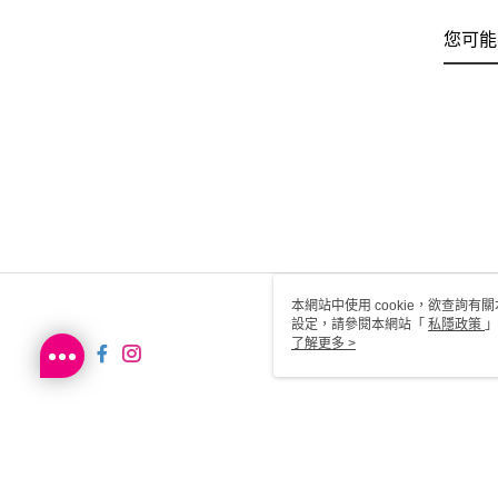
您可能
本網站中使用 cookie，欲查詢有關
設定，請參閱本網站「
私隱政策
」
用 cookie。
了解更多 >