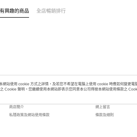
澳門地區配
有興趣的商品
全店暢銷排行
本網站使用 cookie 方式之詳情，及若您不希望在電腦上使用 cookie 時應如何變更電腦的
之 Cookie 聲明。您繼續使用本網站即表示您同意本公司得按本網站使用條款之 Cooki
關於我們
客戶服務
品牌故事
購物說明
商店簡介
網上留言
私隱政策及網站使用條款
條款及細則
聯絡我們