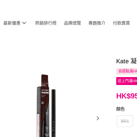
最新優惠
熱銷排行榜
品牌總覽
專題推介
付款獎賞
Kate 
自提點滿HK
送上門滿HK
HK$95
顏色
BR1