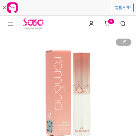
開啟APP
0
1
/
5