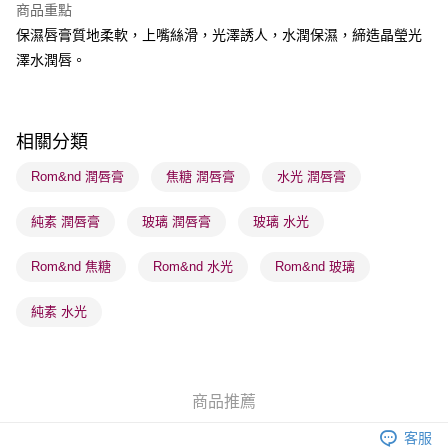
商品重點
保濕唇膏質地柔軟，上嘴絲滑，光澤誘人，水潤保濕，締造晶瑩光
送貨方式
澤水潤唇。
順豐自助櫃 - 確認發貨後1-3個工作天送達
每筆HK$65.00，滿HK$300.00或以上免運費
順豐站及營業點 - 確認發貨後1-3個工作天送達
相關分類
每筆HK$65.00，滿HK$300.00或以上免運費
Rom&nd 潤唇膏
焦糖 潤唇膏
水光 潤唇膏
確認發貨後1-3 工作天送達，訂單將隨機分配至SF順豐速運或京東
純素 潤唇膏
玻璃 潤唇膏
玻璃 水光
物流公司進行物流配送
每筆HK$65.00，滿HK$300.00或以上免運費
Rom&nd 焦糖
Rom&nd 水光
Rom&nd 玻璃
(香港門市) 只顯示可選門市。確認發貨後2-5個工作天到店，3天內
取。逾期會取消訂單，並不會安排重寄
純素 水光
每筆HK$20.00，滿HK$100.00或以上免運費
(澳門門市) 只顯示可選門市。確認發貨後2-5個工作天到店，3天內
取。逾期會取消訂單，並不會安排重寄
商品推薦
每筆HK$20.00，滿HK$100.00或以上免運費
客服