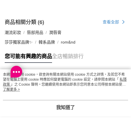
澳門地區配送 - 確認發貨後1-4個工作天送達
運費表
商品相關分類 (6)
查看全部
潮流彩妝
唇部用品
潤唇膏
莎莎獨家品牌✨
韓系品牌
rom&nd
您可能有興趣的商品
全店暢銷排行
本網站中使用 cookie，欲查詢有關本網站使用 cookie 方式之詳情，及若您不希
熱門標籤
望在電腦上使用 cookie 時應如何變更電腦的 cookie 設定，請參閱本網站「
私隱
政策
」之 Cookie 聲明。您繼續使用本網站即表示您同意本公司得按本網站使用
條款之 Cookie 聲明使用 cookie。
了解更多 >
熱銷排行
最新商品
人氣推薦
我知道了