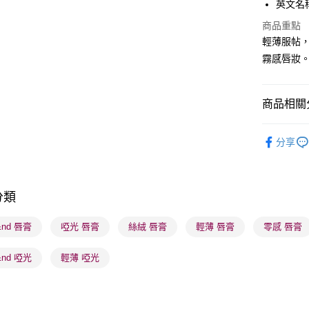
英文名稱： 
PayMe
商品重點
WeChat P
輕薄服帖
霧感唇妝
BoC Pay
商品相關分
送貨方式
順豐自助櫃
潮流彩妝
分享
每筆HK$6
莎莎獨家
順豐站及營
莎莎獨家
每筆HK$6
分類
莎莎獨家
確認發貨後
莎莎獨家
&nd 唇膏
啞光 唇膏
絲絨 唇膏
輕薄 唇膏
零感 唇膏
物流公司
每筆HK$6
&nd 啞光
輕薄 啞光
(香港門市
取。逾期