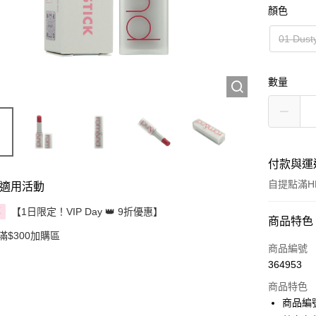
顏色
01 Dust
數量
付款與運
自提點滿HK
適用活動
【1日限定！VIP Day 👑 9折優惠】
享
付款方式
商品特色
滿$300加購區
信用卡
商品編號
364953
Apple Pay
商品特色
AlipayHK
商品編號：