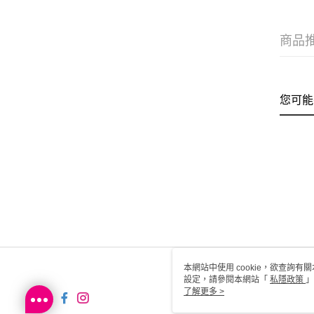
商品
您可能
本網站中使用 cookie，欲查詢有關
設定，請參閱本網站「
私隱政策
」
用 cookie。
了解更多 >