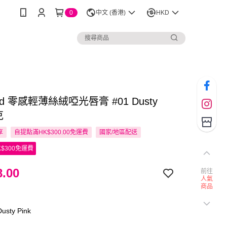
0
中文 (香港)
HKD
nd 零感輕薄絲絨啞光唇膏 #01 Dusty
克
享
自提點滿HK$300.00免運費
國家/地區配送
$300免運費
.00
前往
人氣
商品
sty Pink