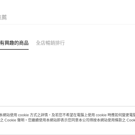
每筆HK$2
(澳門門市
推薦
取。逾期
每筆HK$2
澳門地區配
有興趣的商品
全店暢銷排行
本網站使用 cookie 方式之詳情，及若您不希望在電腦上使用 cookie 時應如何變更電腦的
之 Cookie 聲明。您繼續使用本網站即表示您同意本公司得按本網站使用條款之 Cooki
關於我們
客戶服務
品牌故事
購物說明