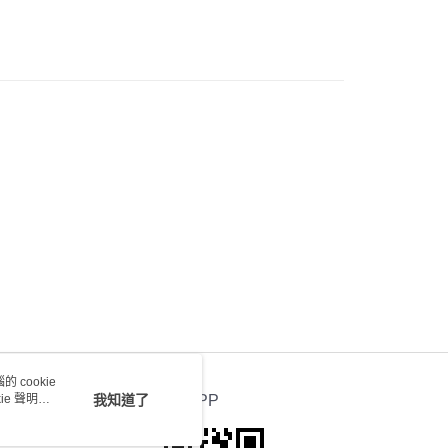
0.00，滿HK$100.00或以上免運費
) 只顯示可選門市。確認發貨後2-5個工作天到店，3天內
會取消訂單，並不會安排重寄
0.00，滿HK$100.00或以上免運費
送 - 確認發貨後1-4個工作天送達
運費表
 cookie
e 聲明使
我知道了
官方APP