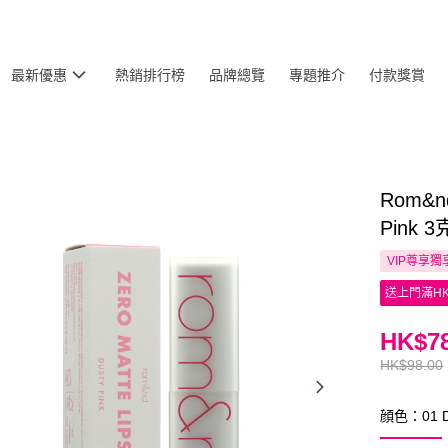
最新優惠
熱銷排行榜
品牌總覽
專題推介
付款獎賞
Rom&
Pink 3
VIP尊享
獨
送上門滿HK
HK$78
HK$98.00
顔色：01 Du