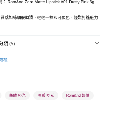
Rom&nd Zero Matte Lipstick #01 Dusty Pink 3g
ay
，質感如絲綢般順滑，輕輕一抹即可顯色，輕鬆打造魅力
。
類 (5)
 - 確認發貨後1-3個工作天送達
唇部用品
唇膏
客服
5.00，滿HK$300.00或以上免運費
品牌✨
韓系品牌
rom&nd
業點 - 確認發貨後1-3個工作天送達
品牌✨
最新上線
5.00，滿HK$300.00或以上免運費
品牌✨
全部產品
1-3 工作天送達，訂單將隨機分配至SF順豐速運或京東
品牌✨
韓系品牌
全部產品
絲絨 啞光
零感 啞光
Rom&nd 輕薄
進行物流配送
5.00，滿HK$300.00或以上免運費
) 只顯示可選門市。確認發貨後2-5個工作天到店，3天內
會取消訂單，並不會安排重寄