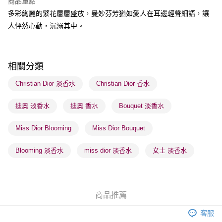
商品重點
多彩絢麗的繁花層層盛放，曼妙芬芳猶如愛人在耳邊輕聲細語，讓
送貨方式
人怦然心動，沉溺其中。
順豐自助櫃 - 確認發貨後1-3個工作天送達
每筆HK$65.00，滿HK$300.00或以上免運費
順豐站及營業點 - 確認發貨後1-3個工作天送達
相關分類
每筆HK$65.00，滿HK$300.00或以上免運費
Christian Dior 淡香水
Christian Dior 香水
確認發貨後1-3 工作天送達，訂單將隨機分配至SF順豐速運或京東
迪奧 淡香水
迪奧 香水
Bouquet 淡香水
物流公司進行物流配送
每筆HK$65.00，滿HK$300.00或以上免運費
Miss Dior Blooming
Miss Dior Bouquet
(香港門市) 只顯示可選門市。確認發貨後2-5個工作天到店，3天內
取。逾期會取消訂單，並不會安排重寄
Blooming 淡香水
miss dior 淡香水
女士 淡香水
每筆HK$20.00，滿HK$100.00或以上免運費
(澳門門市) 只顯示可選門市。確認發貨後2-5個工作天到店，3天內
取。逾期會取消訂單，並不會安排重寄
商品推薦
每筆HK$20.00，滿HK$100.00或以上免運費
客服