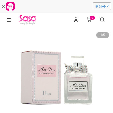
開啟APP
0
1
/
5