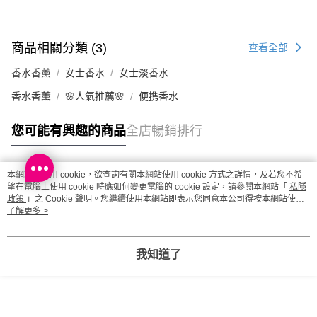
商品相關分類 (3)
查看全部
香水香薰
女士香水
女士淡香水
香水香薰
🌸人氣推薦🌸
便携香水
您可能有興趣的商品
全店暢銷排行
本網站中使用 cookie，欲查詢有關本網站使用 cookie 方式之詳情，及若您不希
熱門標籤
望在電腦上使用 cookie 時應如何變更電腦的 cookie 設定，請參閱本網站「
私隱
政策
」之 Cookie 聲明。您繼續使用本網站即表示您同意本公司得按本網站使用
條款之 Cookie 聲明使用 cookie。
了解更多 >
熱銷排行
最新商品
人氣推薦
我知道了