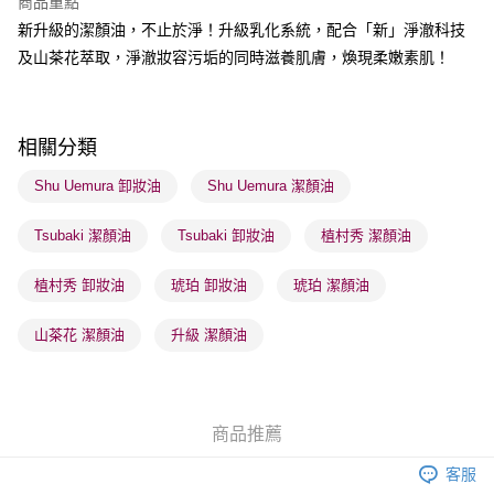
商品重點
新升級的潔顏油，不止於淨！升級乳化系統，配合「新」淨澈科技
送貨方式
及山茶花萃取，淨澈妝容污垢的同時滋養肌膚，煥現柔嫩素肌！
順豐自助櫃 - 確認發貨後1-3個工作天送達
每筆HK$65.00，滿HK$300.00或以上免運費
順豐站及營業點 - 確認發貨後1-3個工作天送達
相關分類
每筆HK$65.00，滿HK$300.00或以上免運費
Shu Uemura 卸妝油
Shu Uemura 潔顏油
確認發貨後1-3 工作天送達，訂單將隨機分配至SF順豐速運或京東
Tsubaki 潔顏油
Tsubaki 卸妝油
植村秀 潔顏油
物流公司進行物流配送
每筆HK$65.00，滿HK$300.00或以上免運費
植村秀 卸妝油
琥珀 卸妝油
琥珀 潔顏油
(香港門市) 只顯示可選門市。確認發貨後2-5個工作天到店，3天內
取。逾期會取消訂單，並不會安排重寄
山茶花 潔顏油
升級 潔顏油
每筆HK$20.00，滿HK$100.00或以上免運費
(澳門門市) 只顯示可選門市。確認發貨後2-5個工作天到店，3天內
取。逾期會取消訂單，並不會安排重寄
商品推薦
每筆HK$20.00，滿HK$100.00或以上免運費
客服