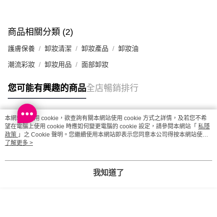
澳門地區配送 - 確認發貨後1-4個工作天送達
運費表
商品相關分類 (2)
護膚保養
卸妝清潔
卸妝產品
卸妝油
潮流彩妝
卸妝用品
面部卸妝
您可能有興趣的商品
全店暢銷排行
本網站中使用 cookie，欲查詢有關本網站使用 cookie 方式之詳情，及若您不希
熱門標籤
望在電腦上使用 cookie 時應如何變更電腦的 cookie 設定，請參閱本網站「
私隱
政策
」之 Cookie 聲明。您繼續使用本網站即表示您同意本公司得按本網站使用
條款之 Cookie 聲明使用 cookie。
了解更多 >
熱銷排行
最新商品
人氣推薦
我知道了