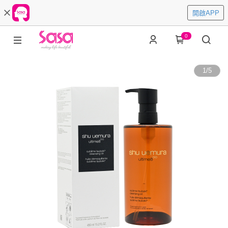
開啟APP
0
1
/
5