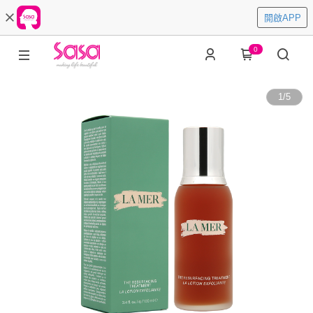
開啟APP
0
1
/
5