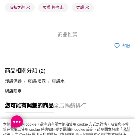
每筆HK$65.00，滿HK$300.00或以上免運費
海藍之謎 水
柔膚 煥亮水
柔膚 水
確認發貨後1-3 工作天送達，訂單將隨機分配至SF順豐速運或京東
物流公司進行物流配送
每筆HK$65.00，滿HK$300.00或以上免運費
商品推薦
(香港門市) 只顯示可選門市。確認發貨後2-5個工作天到店，3天內
客服
取。逾期會取消訂單，並不會安排重寄
每筆HK$20.00，滿HK$100.00或以上免運費
(澳門門市) 只顯示可選門市。確認發貨後2-5個工作天到店，3天內
商品相關分類 (2)
取。逾期會取消訂單，並不會安排重寄
護膚保養
爽膚/噴霧
爽膚水
每筆HK$20.00，滿HK$100.00或以上免運費
網店限定
澳門地區配送 - 確認發貨後1-4個工作天送達
運費表
您可能有興趣的商品
全店暢銷排行
本網站中使用 cookie，欲查詢有關本網站使用 cookie 方式之詳情，及若您不希
熱門標籤
望在電腦上使用 cookie 時應如何變更電腦的 cookie 設定，請參閱本網站「
私隱
政策
」之 Cookie 聲明。您繼續使用本網站即表示您同意本公司得按本網站使用