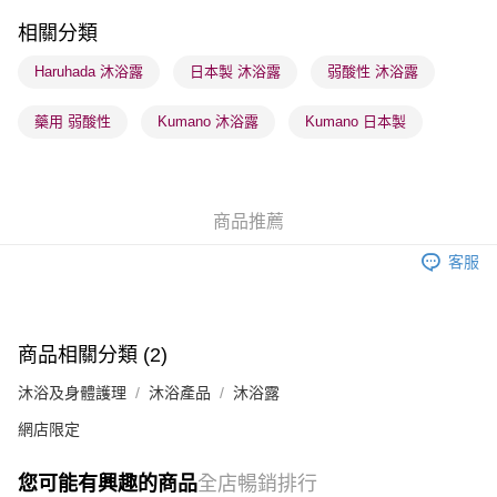
每筆HK$65.00，滿HK$300.00或以上免運費
相關分類
順豐站及營業點 - 確認發貨後1-3個工作天送達
Haruhada 沐浴露
日本製 沐浴露
弱酸性 沐浴露
每筆HK$65.00，滿HK$300.00或以上免運費
藥用 弱酸性
Kumano 沐浴露
Kumano 日本製
確認發貨後1-3 工作天送達，訂單將隨機分配至SF順豐速運或京東
物流公司進行物流配送
每筆HK$65.00，滿HK$300.00或以上免運費
商品推薦
(香港門市) 只顯示可選門市。確認發貨後2-5個工作天到店，3天內
取。逾期會取消訂單，並不會安排重寄
客服
每筆HK$20.00，滿HK$100.00或以上免運費
(澳門門市) 只顯示可選門市。確認發貨後2-5個工作天到店，3天內
取。逾期會取消訂單，並不會安排重寄
商品相關分類 (2)
每筆HK$20.00，滿HK$100.00或以上免運費
沐浴及身體護理
沐浴產品
沐浴露
澳門地區配送 - 確認發貨後1-4個工作天送達
運費表
網店限定
您可能有興趣的商品
全店暢銷排行