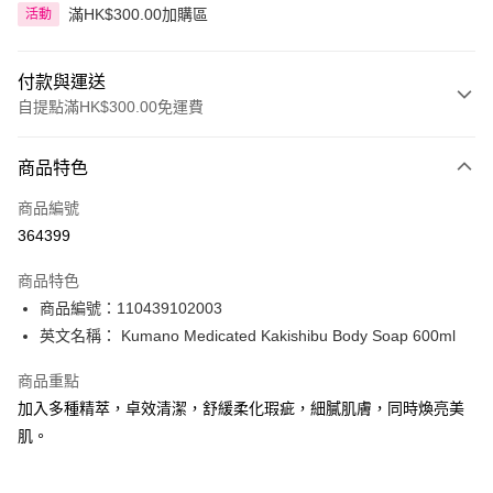
滿HK$300.00加購區
活動
付款與運送
自提點滿HK$300.00免運費
付款方式
商品特色
信用卡
商品編號
Apple Pay
364399
AlipayHK
商品特色
PayMe
商品編號：110439102003
英文名稱： Kumano Medicated Kakishibu Body Soap 600ml
WeChat Pay
商品重點
BoC Pay
加入多種精萃，卓效清潔，舒緩柔化瑕疵，細膩肌膚，同時煥亮美
肌。
送貨方式
順豐自助櫃 - 確認發貨後1-3個工作天送達