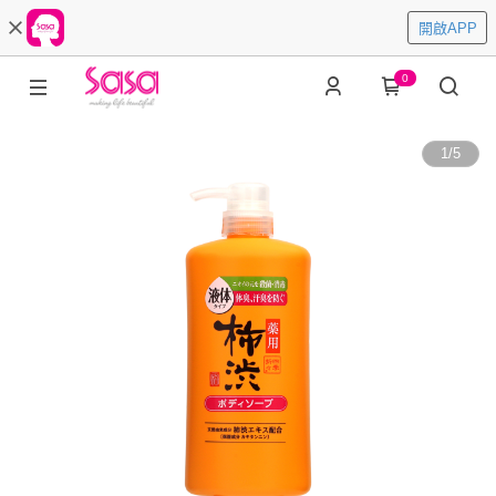
開啟APP
0
1
/
5