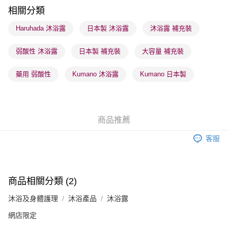
順豐站及營業點 - 確認發貨後1-3個工作天送達
相關分類
每筆HK$65.00，滿HK$300.00或以上免運費
Haruhada 沐浴露
日本製 沐浴露
沐浴露 補充裝
確認發貨後1-3 工作天送達，訂單將隨機分配至SF順豐速運或京東
弱酸性 沐浴露
日本製 補充裝
大容量 補充裝
物流公司進行物流配送
每筆HK$65.00，滿HK$300.00或以上免運費
藥用 弱酸性
Kumano 沐浴露
Kumano 日本製
(香港門市) 只顯示可選門市。確認發貨後2-5個工作天到店，3天內
取。逾期會取消訂單，並不會安排重寄
每筆HK$20.00，滿HK$100.00或以上免運費
商品推薦
(澳門門市) 只顯示可選門市。確認發貨後2-5個工作天到店，3天內
客服
取。逾期會取消訂單，並不會安排重寄
每筆HK$20.00，滿HK$100.00或以上免運費
澳門地區配送 - 確認發貨後1-4個工作天送達
運費表
商品相關分類 (2)
沐浴及身體護理
沐浴產品
沐浴露
網店限定