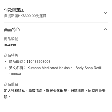
付款與運送
自提點滿HK$300.00免運費
付款方式
商品特色
信用卡
商品編號
Apple Pay
364398
AlipayHK
商品特色
PayMe
商品編號：110439203003
英文名稱： Kumano Medicated Kakishibu Body Soap Refill
WeChat Pay
1000ml
BoC Pay
商品重點
加入多種精萃，卓效清潔，舒緩柔化瑕疵，細膩肌膚，同時煥亮美
送貨方式
肌。
順豐自助櫃 - 確認發貨後1-3個工作天送達
每筆HK$65.00，滿HK$300.00或以上免運費