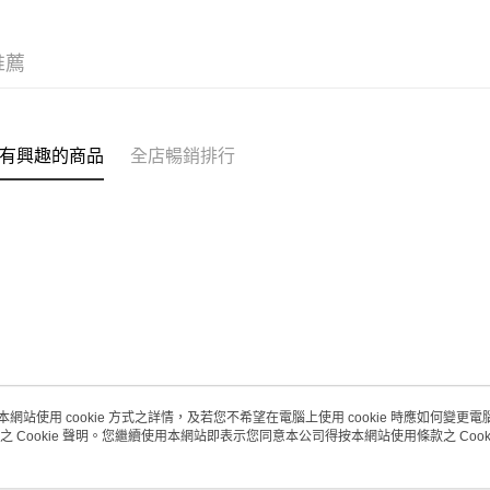
每筆HK$2
(澳門門市
推薦
取。逾期
每筆HK$2
澳門地區配
有興趣的商品
全店暢銷排行
本網站使用 cookie 方式之詳情，及若您不希望在電腦上使用 cookie 時應如何變更電腦的
之 Cookie 聲明。您繼續使用本網站即表示您同意本公司得按本網站使用條款之 Cooki
關於我們
客戶服務
品牌故事
購物說明