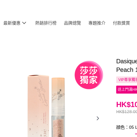
最新優惠
熱銷排行榜
品牌總覽
專題推介
付款獎賞
Dasiq
Peach
VIP尊享
獨
送上門滿HK
HK$10
HK$128.0
顔色：05 Li