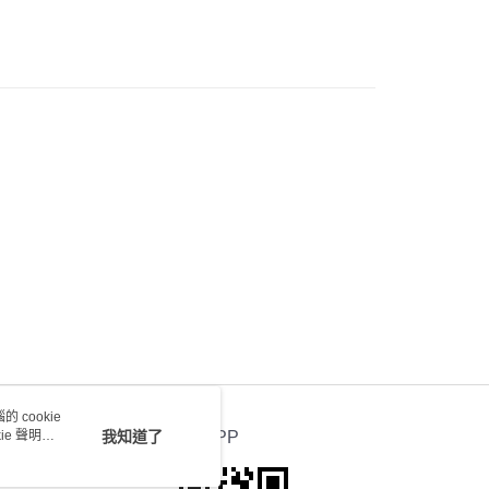
0.00，滿HK$100.00或以上免運費
) 只顯示可選門市。確認發貨後2-5個工作天到店，3天內
會取消訂單，並不會安排重寄
0.00，滿HK$100.00或以上免運費
送 - 確認發貨後1-4個工作天送達
運費表
 cookie
e 聲明使
我知道了
官方APP