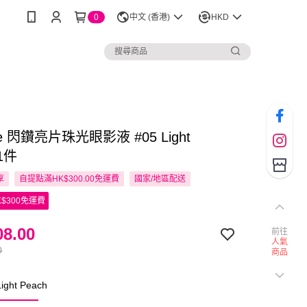
0
中文 (香港)
HKD
ue 閃鑽亮片珠光眼影液 #05 Light
 1件
享
自提點滿HK$300.00免運費
國家/地區配送
$300免運費
8.00
前往
人氣
0
商品
ght Peach