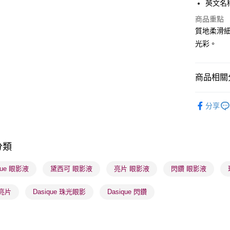
英文名稱： 
PayMe
商品重點
WeChat P
質地柔滑
光彩。
BoC Pay
商品相關分
送貨方式
順豐自助櫃
潮流彩妝
分享
每筆HK$6
莎莎獨家
順豐站及營
本月人氣
每筆HK$6
分類
莎莎獨家
確認發貨後
莎莎獨家
que 眼影液
黛西可 眼影液
亮片 眼影液
閃鑽 眼影液
物流公司
莎莎獨家
每筆HK$6
亮片
Dasique 珠光眼影
Dasique 閃鑽
(香港門市
取。逾期