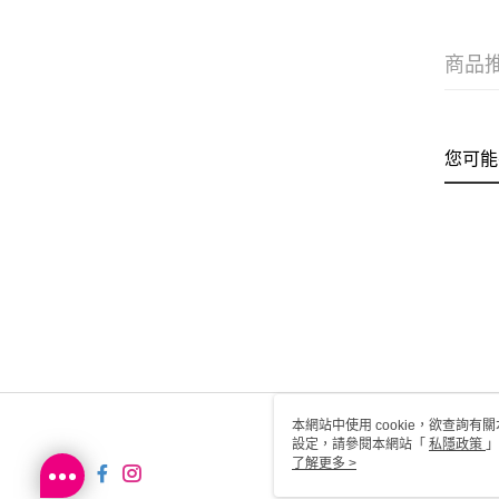
商品
您可能
本網站中使用 cookie，欲查詢有關
設定，請參閱本網站「
私隱政策
」
用 cookie。
了解更多 >