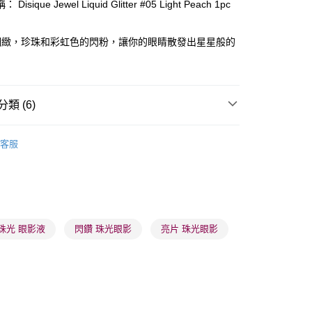
Disique Jewel Liquid Glitter #05 Light Peach 1pc
ay
細緻，珍珠和彩虹色的閃粉，讓你的眼睛散發出星星般的
類 (6)
 - 確認發貨後1-3個工作天送達
眼部用品
眼影
客服
5.00，滿HK$300.00或以上免運費
品牌✨
韓系品牌
dasique
業點 - 確認發貨後1-3個工作天送達
推薦
女神必備 迷人彩妝
5.00，滿HK$300.00或以上免運費
品牌✨
最新上線
1-3 工作天送達，訂單將隨機分配至SF順豐速運或京東
品牌✨
全部產品
珠光 眼影液
閃鑽 珠光眼影
亮片 珠光眼影
進行物流配送
品牌✨
韓系品牌
全部產品
5.00，滿HK$300.00或以上免運費
) 只顯示可選門市。確認發貨後2-5個工作天到店，3天內
會取消訂單，並不會安排重寄