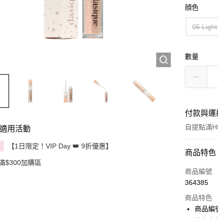
顔色
05 Ligh
數量
付款與運
自提點滿HK
適用活動
【1日限定！VIP Day 👑 9折優惠】
享
付款方式
商品特色
滿$300加購區
信用卡
商品編號
364385
Apple Pay
商品特色
AlipayHK
商品編號：