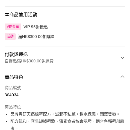
本商品適用活動
VIP 95折優惠
VIP尊享
滿HK$300.00加購區
活動
付款與運送
自提點滿HK$300.00免運費
付款方式
商品特色
信用卡
商品編號
Apple Pay
364034
AlipayHK
商品特色
PayMe
品牌專研天然植萃配方，滋潤不粘膩，鎖水保濕，潤澤雙唇。
配方親和，容易卸掉唇妝，獲素食者協會認證，適合各種唇部肌
WeChat Pay
膚。