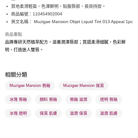
BoC Pay
質地柔滑輕盈，色澤鮮明，貼服唇部，長效持妝。
商品編號：110454902004
送貨方式
英文名稱： Muzigae Mansion Objet Liquid Tint 013 Appeal 1pc
順豐自助櫃 - 確認發貨後1-3個工作天送達
商品重點
每筆HK$65.00，滿HK$300.00或以上免運費
品牌專研天然植萃配方，滋養潤澤唇部；質感柔滑細膩，色彩鮮
順豐站及營業點 - 確認發貨後1-3個工作天送達
明，打造迷人雙唇。
每筆HK$65.00，滿HK$300.00或以上免運費
確認發貨後1-3 工作天送達，訂單將隨機分配至SF順豐速運或京東
相關分類
物流公司進行物流配送
每筆HK$65.00，滿HK$300.00或以上免運費
Muzigae Mansion 唇釉
Muzigae Mansion 保濕
(香港門市) 只顯示可選門市。確認發貨後2-5個工作天到店，3天內
冰塊 唇釉
顏料 唇釉
唇釉 滋潤
透明 唇釉
取。逾期會取消訂單，並不會安排重寄
每筆HK$20.00，滿HK$100.00或以上免運費
冰塊 透明
保濕 肌膚
滋潤 保濕
滋潤 肌膚
(澳門門市) 只顯示可選門市。確認發貨後2-5個工作天到店，3天內
取。逾期會取消訂單，並不會安排重寄