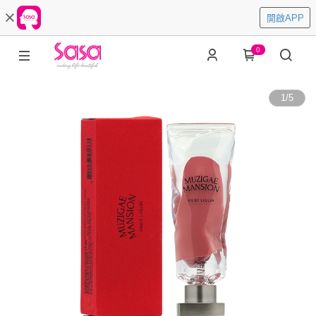
開啟APP
0
1
/
5