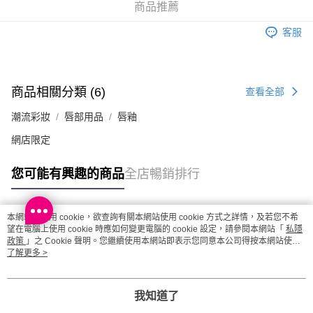
每筆HK$20.00，滿HK$100.00或以上免運費
商品推薦
澳門地區配送 - 確認發貨後1-4個工作天送達
運費表
客服
商品相關分類 (6)
查看全部
潮流彩妝
唇部用品
唇釉
網店限定
您可能有興趣的商品
全店暢銷排行
本網站中使用 cookie，欲查詢有關本網站使用 cookie 方式之詳情，及若您不希
熱門標籤
望在電腦上使用 cookie 時應如何變更電腦的 cookie 設定，請參閱本網站「
私隱
政策
」之 Cookie 聲明。您繼續使用本網站即表示您同意本公司得按本網站使用
條款之 Cookie 聲明使用 cookie。
了解更多 >
熱銷排行
最新商品
人氣推薦
我知道了