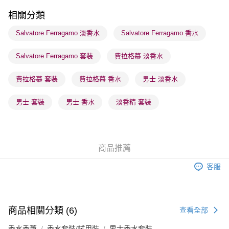
每筆HK$65.00，滿HK$300.00或以上免運費
相關分類
順豐站及營業點 - 確認發貨後1-3個工作天送達
Salvatore Ferragamo 淡香水
Salvatore Ferragamo 香水
每筆HK$65.00，滿HK$300.00或以上免運費
Salvatore Ferragamo 套裝
費拉格慕 淡香水
確認發貨後1-3 工作天送達，訂單將隨機分配至SF順豐速運或京東
物流公司進行物流配送
費拉格慕 套裝
費拉格慕 香水
男士 淡香水
每筆HK$65.00，滿HK$300.00或以上免運費
(香港門市) 只顯示可選門市。確認發貨後2-5個工作天到店，3天內
男士 套裝
男士 香水
淡香精 套裝
取。逾期會取消訂單，並不會安排重寄
每筆HK$20.00，滿HK$100.00或以上免運費
(澳門門市) 只顯示可選門市。確認發貨後2-5個工作天到店，3天內
商品推薦
取。逾期會取消訂單，並不會安排重寄
客服
每筆HK$20.00，滿HK$100.00或以上免運費
澳門地區配送 - 確認發貨後1-4個工作天送達
運費表
商品相關分類 (6)
查看全部
香水香薰
香水套裝/試用裝
男士香水套裝