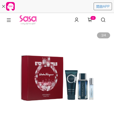
開啟APP
0
1
/
4