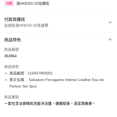
滿HK$300.00加購區
活動
付款與運送
自提點滿HK$300.00免運費
付款方式
商品特色
信用卡
商品編號
Apple Pay
363864
AlipayHK
商品特色
PayMe
商品編號：110437903001
英文名稱： Salvatore Ferragamo Intense Leather Eau de
WeChat Pay
Parfum Set 3pcs
BoC Pay
商品重點
一套包含淡香精和洗髮沐浴露，優雅賦香，清潔潤膚膚。
送貨方式
順豐自助櫃 - 確認發貨後1-3個工作天送達