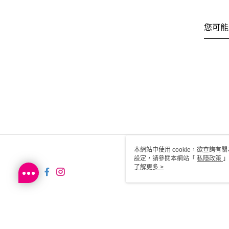
您可能
本網站中使用 cookie，欲查詢有關
設定，請參閱本網站「
私隱政策
」
用 cookie。
了解更多 >