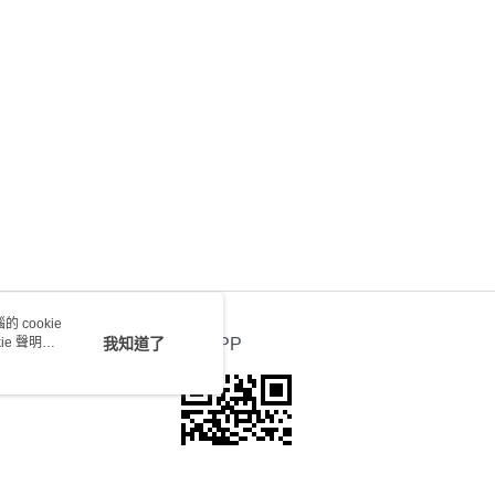
0.00，滿HK$100.00或以上免運費
 cookie
e 聲明使
我知道了
官方APP