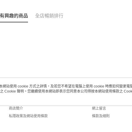
每筆HK$2
有興趣的商品
全店暢銷排行
本網站使用 cookie 方式之詳情，及若您不希望在電腦上使用 cookie 時應如何變更電腦的
之 Cookie 聲明。您繼續使用本網站即表示您同意本公司得按本網站使用條款之 Cooki
關於我們
客戶服務
品牌故事
購物說明
商店簡介
網上留言
私隱政策及網站使用條款
條款及細則
聯絡我們