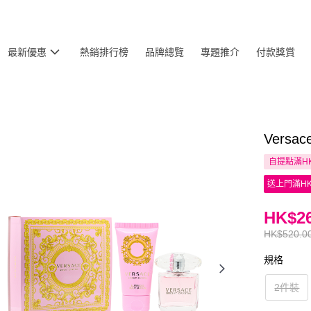
最新優惠
熱銷排行榜
品牌總覽
專題推介
付款獎賞
Versa
自提點滿HK
送上門滿HK
HK$26
HK$520.0
規格
2件裝