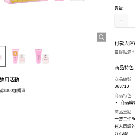
數量
付款與運
自提點滿HK
付款方式
商品特色
信用卡
商品編號
適用活動
363713
Apple Pay
滿$300加購區
商品特色
AlipayHK
商品編號:
PayMe
商品重點
一套二件Br
WeChat P
迷人閃耀
好心情!
BoC Pay