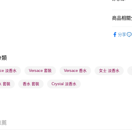
商品相關分
送貨方式
順豐自助櫃
香水香薰
分享
每筆HK$6
香水香薰
順豐站及營
每筆HK$6
分類
確認發貨後
ace 淡香水
Versace 套裝
Versace 香水
女士 淡香水
物流公司
每筆HK$6
水 套裝
香水 套裝
Crystal 淡香水
(香港門市
取。逾期
每筆HK$2
(澳門門市
推薦
取。逾期