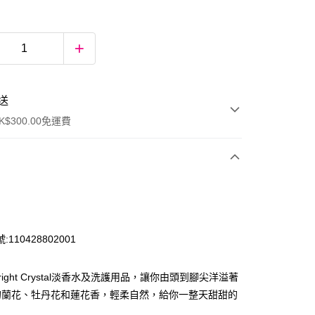
送
$300.00免運費
110428802001
ight Crystal淡香水及洗護用品，讓你由頭到腳尖洋溢著
ay
的蘭花、牡丹花和蓮花香，輕柔自然，給你一整天甜甜的