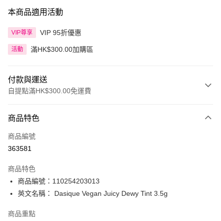
本商品適用活動
VIP 95折優惠
VIP尊享
滿HK$300.00加購區
活動
付款與運送
自提點滿HK$300.00免運費
付款方式
商品特色
信用卡
商品編號
Apple Pay
363581
AlipayHK
商品特色
PayMe
商品編號：110254203013
英文名稱： Dasique Vegan Juicy Dewy Tint 3.5g
WeChat Pay
商品重點
BoC Pay