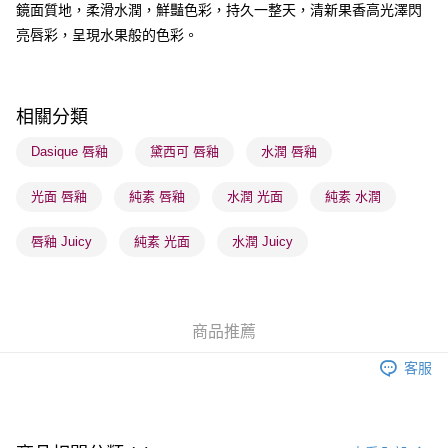
鏡面質地，柔滑水潤，鮮豔色彩，持久一整天，清新果香高光澤閃
亮唇彩，呈現水果般的色彩。
送貨方式
順豐自助櫃 - 確認發貨後1-3個工作天送達
每筆HK$65.00，滿HK$300.00或以上免運費
相關分類
順豐站及營業點 - 確認發貨後1-3個工作天送達
Dasique 唇釉
黛西可 唇釉
水潤 唇釉
每筆HK$65.00，滿HK$300.00或以上免運費
光面 唇釉
純素 唇釉
水潤 光面
純素 水潤
確認發貨後1-3 工作天送達，訂單將隨機分配至SF順豐速運或京東
物流公司進行物流配送
唇釉 Juicy
純素 光面
水潤 Juicy
每筆HK$65.00，滿HK$300.00或以上免運費
(香港門市) 只顯示可選門市。確認發貨後2-5個工作天到店，3天內
取。逾期會取消訂單，並不會安排重寄
商品推薦
每筆HK$20.00，滿HK$100.00或以上免運費
客服
(澳門門市) 只顯示可選門市。確認發貨後2-5個工作天到店，3天內
取。逾期會取消訂單，並不會安排重寄
每筆HK$20.00，滿HK$100.00或以上免運費