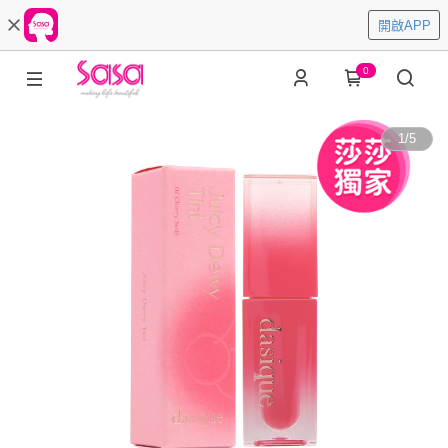
開啟APP
0
1
/
5