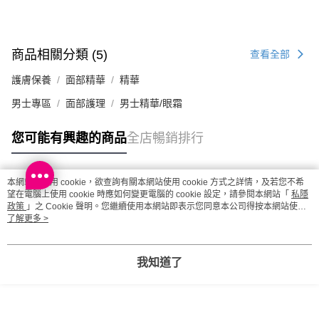
商品相關分類 (5)
查看全部
護膚保養
面部精華
精華
男士專區
面部護理
男士精華/眼霜
您可能有興趣的商品
全店暢銷排行
本網站中使用 cookie，欲查詢有關本網站使用 cookie 方式之詳情，及若您不希
熱門標籤
望在電腦上使用 cookie 時應如何變更電腦的 cookie 設定，請參閱本網站「
私隱
政策
」之 Cookie 聲明。您繼續使用本網站即表示您同意本公司得按本網站使用
條款之 Cookie 聲明使用 cookie。
了解更多 >
熱銷排行
最新商品
人氣推薦
我知道了