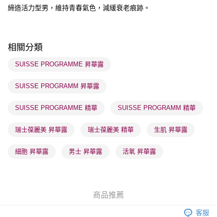
締造活力型男，維持青春氣色，減緩衰老痕跡。
送貨方式
順豐自助櫃 - 確認發貨後1-3個工作天送達
每筆HK$65.00，滿HK$300.00或以上免運費
相關分類
順豐站及營業點 - 確認發貨後1-3個工作天送達
SUISSE PROGRAMME 昇華露
每筆HK$65.00，滿HK$300.00或以上免運費
SUISSE PROGRAMM 昇華露
確認發貨後1-3 工作天送達，訂單將隨機分配至SF順豐速運或京東
物流公司進行物流配送
SUISSE PROGRAMME 精華
SUISSE PROGRAMM 精華
每筆HK$65.00，滿HK$300.00或以上免運費
(香港門市) 只顯示可選門市。確認發貨後2-5個工作天到店，3天內
瑞士葆麗美 昇華露
瑞士葆麗美 精華
生肌 昇華露
取。逾期會取消訂單，並不會安排重寄
細胞 昇華露
男士 昇華露
活氧 昇華露
每筆HK$20.00，滿HK$100.00或以上免運費
(澳門門市) 只顯示可選門市。確認發貨後2-5個工作天到店，3天內
取。逾期會取消訂單，並不會安排重寄
商品推薦
每筆HK$20.00，滿HK$100.00或以上免運費
客服
澳門地區配送 - 確認發貨後1-4個工作天送達
運費表