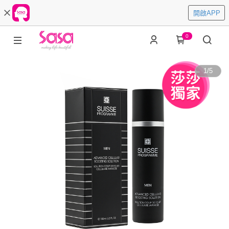
開啟APP
0
1
/
5