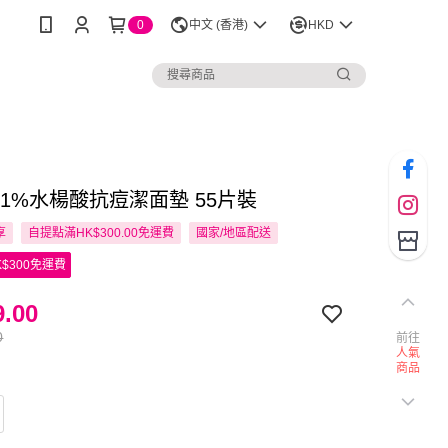
0
中文 (香港)
HKD
dex 1%水楊酸抗痘潔面墊 55片裝
享
自提點滿HK$300.00免運費
國家/地區配送
$300免運費
.00
0
前往
人氣
商品