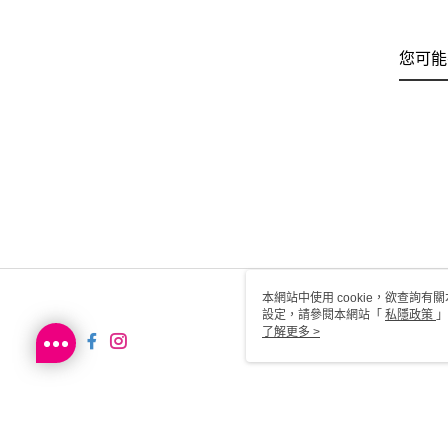
您可能
本網站中使用 cookie，欲查詢有關
設定，請參閱本網站「
私隱政策
」
用 cookie。
了解更多 >