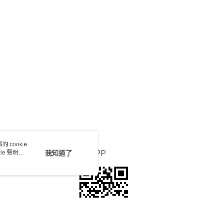
0.00，滿HK$100.00或以上免運費
送 - 確認發貨後1-4個工作天送達
運費表
 cookie
e 聲明使
我知道了
官方APP