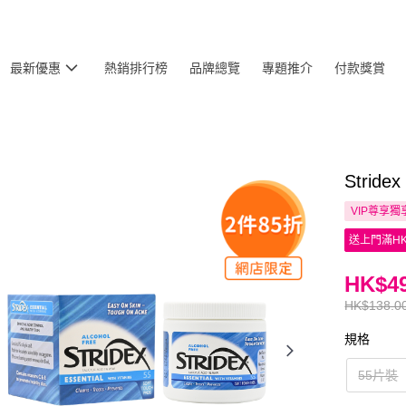
最新優惠
熱銷排行榜
品牌總覽
專題推介
付款獎賞
Stri
VIP尊享
獨
送上門滿HK
HK$49
HK$138.0
規格
55片裝