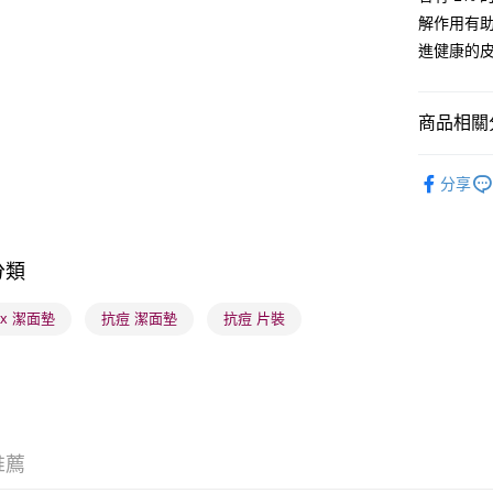
解作用有助
進健康的
送貨方式
順豐自助櫃
商品相關分
每筆HK$6
護膚保養
順豐站及營
分享
本月人氣
每筆HK$6
確認發貨後
分類
物流公司
每筆HK$6
dex 潔面墊
抗痘 潔面墊
抗痘 片裝
(香港門市
取。逾期
每筆HK$2
(澳門門市
推薦
取。逾期