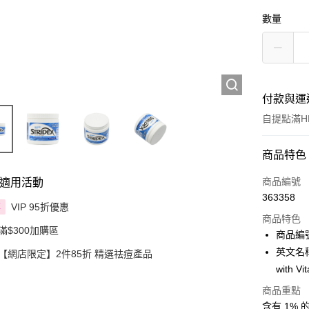
數量
付款與運
自提點滿HK
付款方式
商品特色
信用卡
商品編號
適用活動
363358
Apple Pay
VIP 95折優惠
享
商品特色
滿$300加購區
AlipayHK
商品編號
英文名稱： 
【網店限定】2件85折 精選祛痘產品
PayMe
with Vi
WeChat P
商品重點
含有 1%
BoC Pay