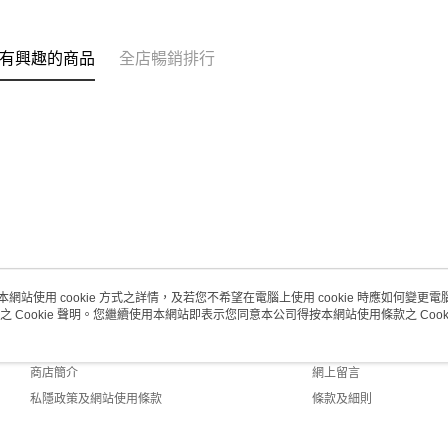
每筆HK$2
澳門地區配
有興趣的商品
全店暢銷排行
本網站使用 cookie 方式之詳情，及若您不希望在電腦上使用 cookie 時應如何變更電腦的
之 Cookie 聲明。您繼續使用本網站即表示您同意本公司得按本網站使用條款之 Cooki
關於我們
客戶服務
品牌故事
購物說明
商店簡介
網上留言
私隱政策及網站使用條款
條款及細則
聯絡我們