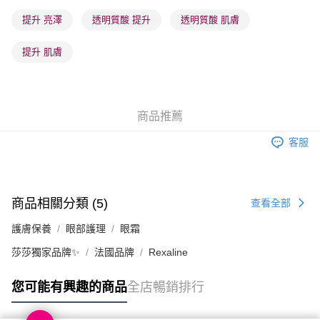
澳門地區配送 - 確認發貨後1-4個工作天送達
運費表
提升 亮澤
透明質酸 提升
透明質酸 肌膚
提升 肌膚
商品推薦
客服
商品相關分類 (5)
查看全部
護膚保養
眼部護理
眼霜
莎莎獨家品牌✨
法國品牌
Rexaline
您可能有興趣的商品
全店暢銷排行