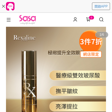
開啟APP
0
1
/
6