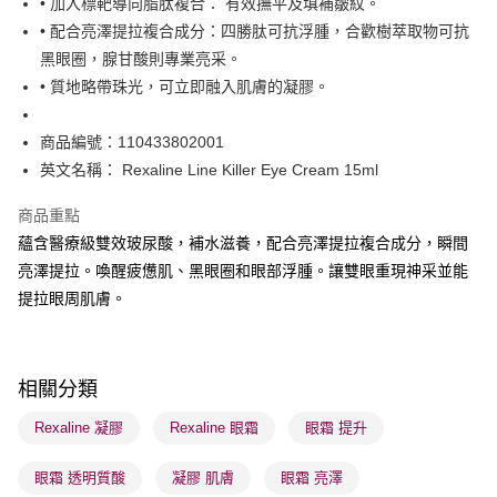
• 加入標靶導向脂肽複合： 有效撫平及填補皺紋。
• 配合亮澤提拉複合成分：四勝肽可抗浮腫，合歡樹萃取物可抗
送貨方式
黑眼圈，腺甘酸則專業亮采。
• 質地略帶珠光，可立即融入肌膚的凝膠。
順豐自助櫃 - 確認發貨後1-3個工作天送達
每筆HK$65.00，滿HK$300.00或以上免運費
商品編號：110433802001
順豐站及營業點 - 確認發貨後1-3個工作天送達
英文名稱： Rexaline Line Killer Eye Cream 15ml
每筆HK$65.00，滿HK$300.00或以上免運費
商品重點
確認發貨後1-3 工作天送達，訂單將隨機分配至SF順豐速運或京東
蘊含醫療級雙效玻尿酸，補水滋養，配合亮澤提拉複合成分，瞬間
物流公司進行物流配送
亮澤提拉。喚醒疲憊肌、黑眼圈和眼部浮腫。讓雙眼重現神采並能
每筆HK$65.00，滿HK$300.00或以上免運費
提拉眼周肌膚。
(香港門市) 只顯示可選門市。確認發貨後2-5個工作天到店，3天內
取。逾期會取消訂單，並不會安排重寄
每筆HK$20.00，滿HK$100.00或以上免運費
相關分類
(澳門門市) 只顯示可選門市。確認發貨後2-5個工作天到店，3天內
Rexaline 凝膠
Rexaline 眼霜
眼霜 提升
取。逾期會取消訂單，並不會安排重寄
眼霜 透明質酸
凝膠 肌膚
眼霜 亮澤
每筆HK$20.00，滿HK$100.00或以上免運費