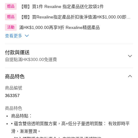
【贈】買1件 Rexaline 指定產品送化妝袋1件
贈品
【贈】買Rexaline指定產品折扣後淨值滿HK$1,000.00即送
贈品
贈品1件
滿HK$1,000.00再享9折 Rexaline精選產品
活動
查看更多
付款與運送
自提點滿HK$300.00免運費
付款方式
商品特色
信用卡
商品編號
Apple Pay
363357
AlipayHK
商品特色
PayMe
商品特點：
• 蘊含雙倍透明質酸方案，高+低分子量透明質酸： 有效即時平
WeChat Pay
滑，漸漸豐潤。
BoC Pay