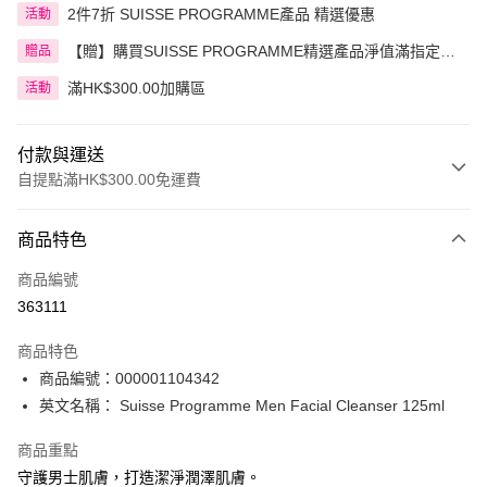
2件7折 SUISSE PROGRAMME產品 精選優惠
活動
【贈】購買SUISSE PROGRAMME精選產品淨值滿指定金
贈品
額即送 贈品1件
滿HK$300.00加購區
活動
付款與運送
自提點滿HK$300.00免運費
付款方式
商品特色
信用卡
商品編號
Apple Pay
363111
AlipayHK
商品特色
PayMe
商品編號：000001104342
英文名稱： Suisse Programme Men Facial Cleanser 125ml
WeChat Pay
商品重點
BoC Pay
守護男士肌膚，打造潔淨潤澤肌膚。