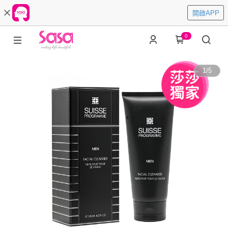
開啟APP
0
1
/
5