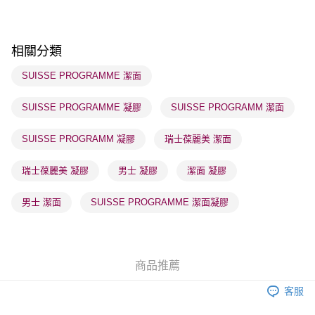
送貨方式
順豐自助櫃 - 確認發貨後1-3個工作天送達
相關分類
每筆HK$65.00，滿HK$300.00或以上免運費
SUISSE PROGRAMME 潔面
順豐站及營業點 - 確認發貨後1-3個工作天送達
每筆HK$65.00，滿HK$300.00或以上免運費
SUISSE PROGRAMME 凝膠
SUISSE PROGRAMM 潔面
確認發貨後1-3 工作天送達，訂單將隨機分配至SF順豐速運或京東
SUISSE PROGRAMM 凝膠
瑞士葆麗美 潔面
物流公司進行物流配送
每筆HK$65.00，滿HK$300.00或以上免運費
瑞士葆麗美 凝膠
男士 凝膠
潔面 凝膠
(香港門市) 只顯示可選門市。確認發貨後2-5個工作天到店，3天內
男士 潔面
SUISSE PROGRAMME 潔面凝膠
取。逾期會取消訂單，並不會安排重寄
每筆HK$20.00，滿HK$100.00或以上免運費
(澳門門市) 只顯示可選門市。確認發貨後2-5個工作天到店，3天內
商品推薦
取。逾期會取消訂單，並不會安排重寄
每筆HK$20.00，滿HK$100.00或以上免運費
客服
澳門地區配送 - 確認發貨後1-4個工作天送達
運費表