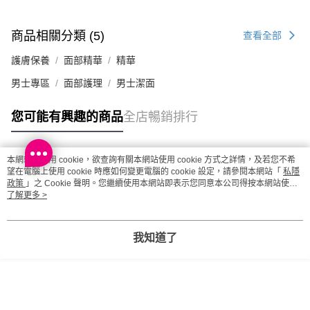
商品相關分類 (5)
查看全部
護膚保養
面部精華
精華
男士專區
面部護理
男士潔面
您可能有興趣的商品
全店暢銷排行
本網站中使用 cookie，欲查詢有關本網站使用 cookie 方式之詳情，及若您不希
熱門標籤
望在電腦上使用 cookie 時應如何變更電腦的 cookie 設定，請參閱本網站「
私隱
政策
」之 Cookie 聲明。您繼續使用本網站即表示您同意本公司得按本網站使用
條款之 Cookie 聲明使用 cookie。
了解更多 >
熱銷排行
最新商品
人氣推薦
我知道了