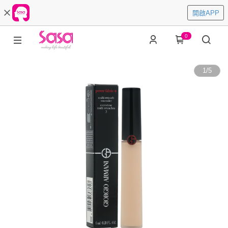
開啟APP
0
1
/
5