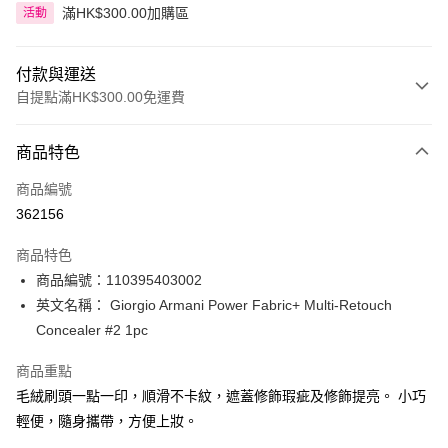
滿HK$300.00加購區
活動
付款與運送
自提點滿HK$300.00免運費
付款方式
商品特色
信用卡
商品編號
Apple Pay
362156
AlipayHK
商品特色
PayMe
商品編號：110395403002
英文名稱： Giorgio Armani Power Fabric+ Multi-Retouch
WeChat Pay
Concealer #2 1pc
BoC Pay
商品重點
毛絨刷頭一點一印，順滑不卡紋，遮蓋修飾瑕疵及修飾提亮。 小巧
送貨方式
輕便，隨身攜帶，方便上妝。
順豐自助櫃 - 確認發貨後1-3個工作天送達