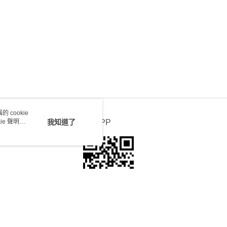
0.00，滿HK$100.00或以上免運費
送 - 確認發貨後1-4個工作天送達
運費表
 cookie
e 聲明使
我知道了
官方APP
本站最佳瀏覽環境請使用Google Chrome、Firefox或Edge以上版本