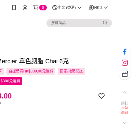
0
中文 (香港)
HKD
 Mercier 單色胭脂 Chai 6克
享
自提點滿HK$300.00免運費
國家/地區配送
$300免運費
.00
0
前往
人氣
商品