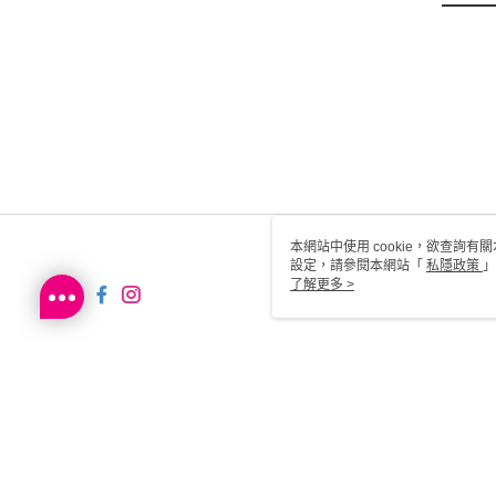
本網站中使用 cookie，欲查詢有關
設定，請參閱本網站「
私隱政策
」
用 cookie。
了解更多 >
HK-MWG1-66-37 Web2.0 De
© 2026 by Sa Sa Dot Com Limited