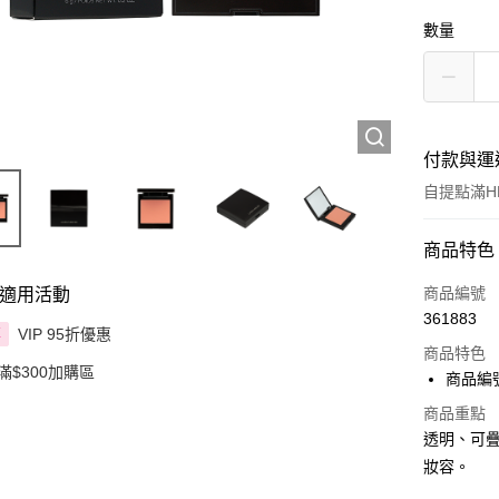
數量
付款與運
自提點滿HK
付款方式
商品特色
信用卡
商品編號
適用活動
361883
Apple Pay
VIP 95折優惠
享
商品特色
滿$300加購區
AlipayHK
商品編號:
PayMe
商品重點
透明、可
WeChat P
妝容。
BoC Pay