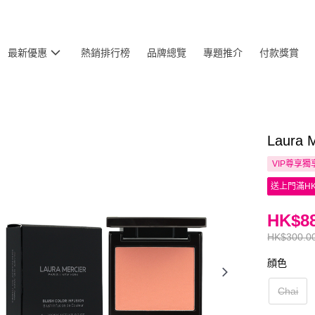
最新優惠
熱銷排行榜
品牌總覽
專題推介
付款獎賞
Laura
VIP尊享
獨
送上門滿HK
HK$88
HK$300.0
顔色
Chai