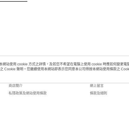
每筆HK$2
澳門地區配
本網站使用 cookie 方式之詳情，及若您不希望在電腦上使用 cookie 時應如何變更電腦的
之 Cookie 聲明。您繼續使用本網站即表示您同意本公司得按本網站使用條款之 Cooki
關於我們
客戶服務
品牌故事
購物說明
商店簡介
網上留言
私隱政策及網站使用條款
條款及細則
聯絡我們
fault (HK)