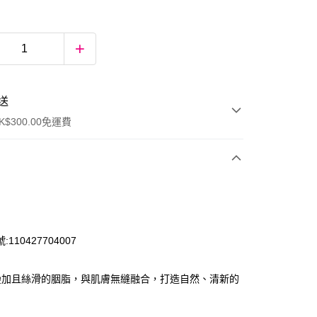
送
$300.00免運費
110427704007
疊加且絲滑的胭脂，與肌膚無縫融合，打造自然、清新的
ay