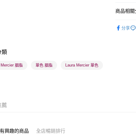
商品相關分
送貨方式
潮流彩妝
分享
順豐自助櫃
本月人氣
每筆HK$6
順豐站及營
分類
每筆HK$6
a Mercier 胭脂
單色 胭脂
Laura Mercier 單色
確認發貨後
物流公司
每筆HK$6
(香港門市
取。逾期
推薦
每筆HK$2
(澳門門市
取。逾期
有興趣的商品
全店暢銷排行