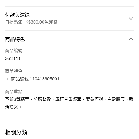
付款與運送
自提點滿HK$300.00免運費
付款方式
商品特色
信用卡
商品編號
Apple Pay
361878
AlipayHK
商品特色
PayMe
商品編號:110413905001
WeChat Pay
商品重點
革新3管精華，分層緊致，專研三重凝萃，奢養呵護，充盈膠原，賦
BoC Pay
活煥采。
送貨方式
順豐自助櫃 - 確認發貨後1-3個工作天送達
相關分類
每筆HK$65.00，滿HK$300.00或以上免運費