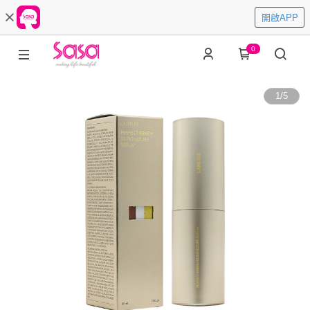
開啟APP
0
1
/
5