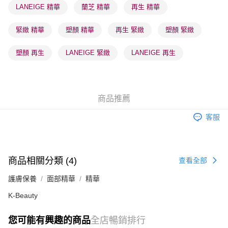
LANEIGE 精華
蘭芝 精華
再生 精華
順豐站及營業點 - 確認發貨後1-3個工作天送達
每筆HK$65.00，滿HK$300.00或以上免運費
緊緻 精華
塑顏 精華
再生 緊緻
塑顏 緊緻
確認發貨後1-3 工作天送達，訂單將隨機分配至SF順豐速運或京東
塑顏 再生
LANEIGE 緊緻
LANEIGE 再生
物流公司進行物流配送
每筆HK$65.00，滿HK$300.00或以上免運費
(香港門市) 只顯示可選門市。確認發貨後2-5個工作天到店，3天內
商品推薦
取。逾期會取消訂單，並不會安排重寄
每筆HK$20.00，滿HK$100.00或以上免運費
客服
(澳門門市) 只顯示可選門市。確認發貨後2-5個工作天到店，3天內
取。逾期會取消訂單，並不會安排重寄
商品相關分類 (4)
每筆HK$20.00，滿HK$100.00或以上免運費
查看全部
護膚保養
面部精華
精華
澳門地區配送 - 確認發貨後1-4個工作天送達
運費表
K-Beauty
您可能有興趣的商品
全店暢銷排行