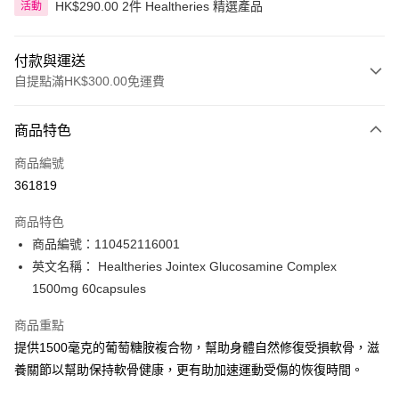
HK$290.00 2件 Healtheries 精選產品
活動
付款與運送
自提點滿HK$300.00免運費
付款方式
商品特色
信用卡
商品編號
Apple Pay
361819
AlipayHK
商品特色
PayMe
商品編號：110452116001
英文名稱： Healtheries Jointex Glucosamine Complex
WeChat Pay
1500mg 60capsules
BoC Pay
商品重點
提供1500毫克的葡萄糖胺複合物，幫助身體自然修復受損軟骨，滋
送貨方式
養關節以幫助保持軟骨健康，更有助加速運動受傷的恢復時間。
順豐自助櫃 - 確認發貨後1-3個工作天送達