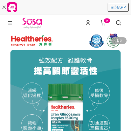
開啟APP
0
1
/
6