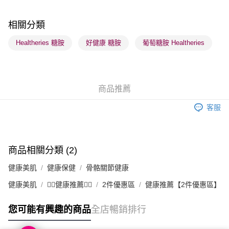
每筆HK$65.00，滿HK$300.00或以上免運費
順豐站及營業點 - 確認發貨後1-3個工作天送達
相關分類
每筆HK$65.00，滿HK$300.00或以上免運費
Healtheries 糖胺
好健康 糖胺
葡萄糖胺 Healtheries
確認發貨後1-3 工作天送達，訂單將隨機分配至SF順豐速運或京東
物流公司進行物流配送
每筆HK$65.00，滿HK$300.00或以上免運費
商品推薦
(香港門市) 只顯示可選門市。確認發貨後2-5個工作天到店，3天內
客服
取。逾期會取消訂單，並不會安排重寄
每筆HK$20.00，滿HK$100.00或以上免運費
商品相關分類 (2)
健康美肌
健康保健
骨骼關節健康
健康美肌
👩‍⚕️健康推薦👩‍⚕️
2件優惠區
健康推薦【2件優惠區】
您可能有興趣的商品
全店暢銷排行