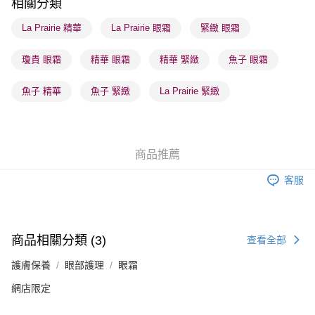
相關分類
每筆HK$65.00，滿HK$300.00或以上免運費
La Prairie 精華
La Prairie 眼霜
緊緻 眼霜
順豐站及營業點 - 確認發貨後1-3個工作天送達
每筆HK$65.00，滿HK$300.00或以上免運費
瓊貴 眼霜
精華 眼霜
精華 緊緻
魚子 眼霜
確認發貨後1-3 工作天送達，訂單將隨機分配至SF順豐速運或京東
魚子 精華
魚子 緊緻
La Prairie 緊緻
物流公司進行物流配送
每筆HK$65.00，滿HK$300.00或以上免運費
(香港門市) 只顯示可選門市。確認發貨後2-5個工作天到店，3天內
商品推薦
取。逾期會取消訂單，並不會安排重寄
每筆HK$20.00，滿HK$100.00或以上免運費
客服
商品相關分類 (3)
查看全部
護膚保養
眼部護理
眼霜
網店限定