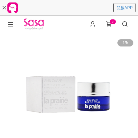
開啟APP
0
1
/
5