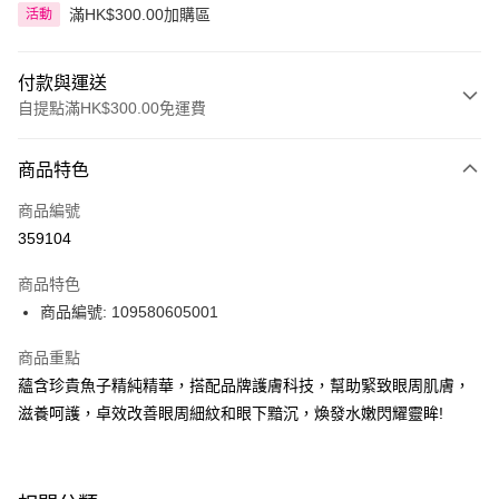
滿HK$300.00加購區
活動
付款與運送
自提點滿HK$300.00免運費
付款方式
商品特色
信用卡
商品編號
Apple Pay
359104
AlipayHK
商品特色
PayMe
商品編號: 109580605001
WeChat Pay
商品重點
蘊含珍貴魚子精純精華，搭配品牌護膚科技，幫助緊致眼周肌膚，
BoC Pay
滋養呵護，卓效改善眼周細紋和眼下黯沉，煥發水嫩閃耀靈眸!
送貨方式
順豐自助櫃 - 確認發貨後1-3個工作天送達