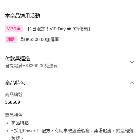
本商品適用活動
【1日限定！VIP Day 👑 9折優惠】
VIP尊享
滿HK$300.00加購區
活動
付款與運送
自提點滿HK$300.00免運費
付款方式
商品特色
信用卡
商品編號
Apple Pay
358509
AlipayHK
商品特色
PayMe
商品特點：
• 採用Power Fit配方，有助卓效遮蓋瑕疵，柔滑貼膚，締造輕薄
WeChat Pay
妝感。