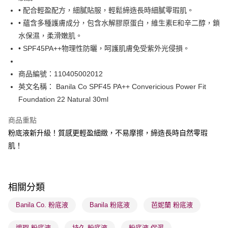
BoC Pay
• 配合輕盈配方，細膩貼服，輕鬆締造長時細膩零瑕肌。
• 蘊含多種護膚成分，包含水解膠原蛋白，維生素E和辛二醇，鎖
送貨方式
水保濕，柔滑嫩肌。
• SPF45PA++物理性防曬，呵護肌膚免受紫外光侵損。
順豐自助櫃 - 確認發貨後1-3個工作天送達
每筆HK$65.00，滿HK$300.00或以上免運費
商品編號：110405002012
順豐站及營業點 - 確認發貨後1-3個工作天送達
英文名稱： Banila Co SPF45 PA++ Convericious Power Fit
每筆HK$65.00，滿HK$300.00或以上免運費
Foundation 22 Natural 30ml
確認發貨後1-3 工作天送達，訂單將隨機分配至SF順豐速運或京東
商品重點
物流公司進行物流配送
粉底液新升級！質感更輕盈細緻，不易摩擦，締造長時自然零瑕
每筆HK$65.00，滿HK$300.00或以上免運費
肌！
(香港門市) 只顯示可選門市。確認發貨後2-5個工作天到店，3天內
取。逾期會取消訂單，並不會安排重寄
每筆HK$20.00，滿HK$100.00或以上免運費
相關分類
(澳門門市) 只顯示可選門市。確認發貨後2-5個工作天到店，3天內
Banila Co. 粉底液
Banila 粉底液
芭妮蘭 粉底液
取。逾期會取消訂單，並不會安排重寄
遮瑕 粉底液
持久 粉底液
粉底液 保濕