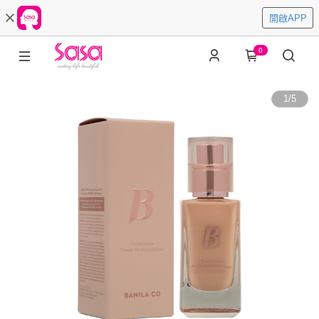
開啟APP
0
1
/
5