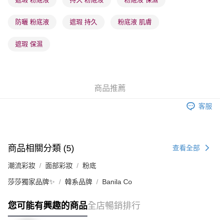
每筆HK$20.00，滿HK$100.00或以上免運費
澳門地區配送 - 確認發貨後1-4個工作天送達
運費表
防曬 粉底液
遮瑕 持久
粉底液 肌膚
遮瑕 保濕
商品推薦
客服
商品相關分類 (5)
查看全部
潮流彩妝
面部彩妝
粉底
莎莎獨家品牌✨
韓系品牌
Banila Co
您可能有興趣的商品
全店暢銷排行