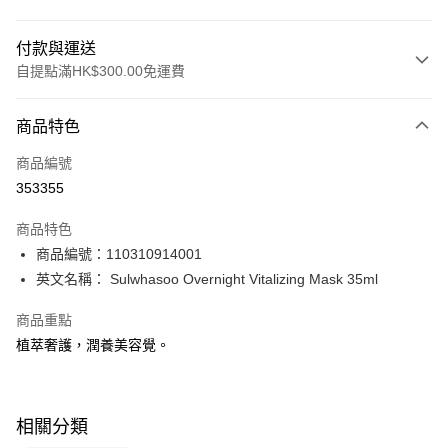
付款與運送
自提點滿HK$300.00免運費
付款方式
商品特色
信用卡
商品編號
Apple Pay
353355
AlipayHK
商品特色
PayMe
商品編號：110310914001
英文名稱： Sulwhasoo Overnight Vitalizing Mask 35ml
WeChat Pay
商品重點
BoC Pay
植萃奢護，潤養美容覺。
送貨方式
順豐自助櫃 - 確認發貨後1-3個工作天送達
相關分類
每筆HK$65.00，滿HK$300.00或以上免運費