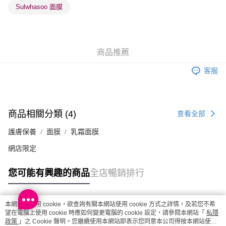
Sulwhasoo 面膜
順豐站及營業點 - 確認發貨後1-3個工作天送達
每筆HK$65.00，滿HK$300.00或以上免運費
確認發貨後1-3 工作天送達，訂單將隨機分配至SF順豐速運或京東
商品推薦
物流公司進行物流配送
每筆HK$65.00，滿HK$300.00或以上免運費
客服
(香港門市) 只顯示可選門市。確認發貨後2-5個工作天到店，3天內
取。逾期會取消訂單，並不會安排重寄
商品相關分類 (4)
查看全部
每筆HK$20.00，滿HK$100.00或以上免運費
護膚保養
面膜
乳霜面膜
(澳門門市) 只顯示可選門市。確認發貨後2-5個工作天到店，3天內
取。逾期會取消訂單，並不會安排重寄
網店限定
每筆HK$20.00，滿HK$100.00或以上免運費
您可能有興趣的商品
全店暢銷排行
澳門地區配送 - 確認發貨後1-4個工作天送達
運費表
本網站中使用 cookie，欲查詢有關本網站使用 cookie 方式之詳情，及若您不希
熱門標籤
望在電腦上使用 cookie 時應如何變更電腦的 cookie 設定，請參閱本網站「
私隱
政策
」之 Cookie 聲明。您繼續使用本網站即表示您同意本公司得按本網站使用