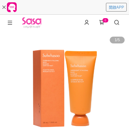
開啟APP
0
1
/
5