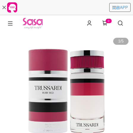
開啟APP
0
1
/
5