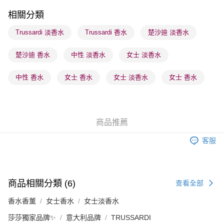
每筆HK$65.00，滿HK$300.00或以上免運費
相關分類
順豐站及營業點 - 確認發貨後1-3個工作天送達
Trussardi 淡香水
Trussardi 香水
楚沙迪 淡香水
每筆HK$65.00，滿HK$300.00或以上免運費
楚沙迪 香水
中性 淡香水
女士 淡香水
確認發貨後1-3 工作天送達，訂單將隨機分配至SF順豐速運或京東
物流公司進行物流配送
中性 香水
女士 香水
女士 淡香水
女士 香水
每筆HK$65.00，滿HK$300.00或以上免運費
(香港門市) 只顯示可選門市。確認發貨後2-5個工作天到店，3天內
取。逾期會取消訂單，並不會安排重寄
商品推薦
每筆HK$20.00，滿HK$100.00或以上免運費
客服
(澳門門市) 只顯示可選門市。確認發貨後2-5個工作天到店，3天內
取。逾期會取消訂單，並不會安排重寄
每筆HK$20.00，滿HK$100.00或以上免運費
商品相關分類 (6)
查看全部
香水香薰
女士香水
女士淡香水
莎莎獨家品牌✨
意大利品牌
TRUSSARDI