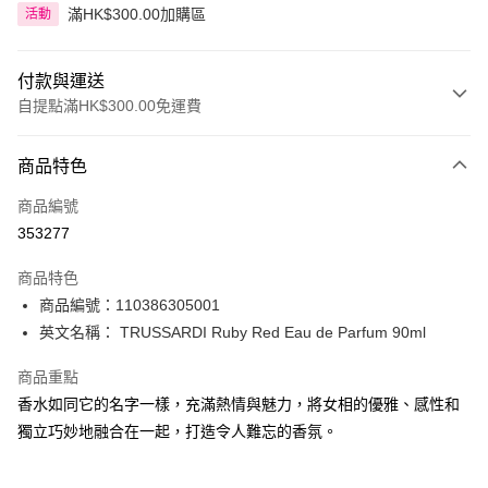
滿HK$300.00加購區
活動
付款與運送
自提點滿HK$300.00免運費
付款方式
商品特色
信用卡
商品編號
Apple Pay
353277
AlipayHK
商品特色
PayMe
商品編號：110386305001
英文名稱： TRUSSARDI Ruby Red Eau de Parfum 90ml
WeChat Pay
商品重點
BoC Pay
香水如同它的名字一樣，充滿熱情與魅力，將女相的優雅、感性和
獨立巧妙地融合在一起，打造令人難忘的香氛。
送貨方式
順豐自助櫃 - 確認發貨後1-3個工作天送達