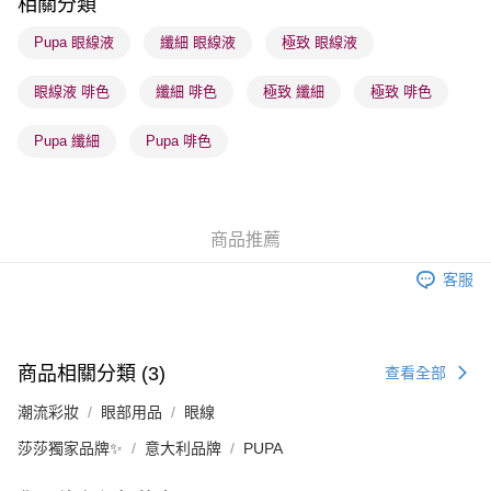
相關分類
順豐站及營業點 - 確認發貨後1-3個工作天送達
Pupa 眼線液
纖細 眼線液
極致 眼線液
每筆HK$65.00，滿HK$300.00或以上免運費
眼線液 啡色
纖細 啡色
極致 纖細
極致 啡色
確認發貨後1-3 工作天送達，訂單將隨機分配至SF順豐速運或京東
物流公司進行物流配送
Pupa 纖細
Pupa 啡色
每筆HK$65.00，滿HK$300.00或以上免運費
(香港門市) 只顯示可選門市。確認發貨後2-5個工作天到店，3天內
取。逾期會取消訂單，並不會安排重寄
商品推薦
每筆HK$20.00，滿HK$100.00或以上免運費
客服
(澳門門市) 只顯示可選門市。確認發貨後2-5個工作天到店，3天內
取。逾期會取消訂單，並不會安排重寄
每筆HK$20.00，滿HK$100.00或以上免運費
商品相關分類 (3)
查看全部
澳門地區配送 - 確認發貨後1-4個工作天送達
運費表
潮流彩妝
眼部用品
眼線
莎莎獨家品牌✨
意大利品牌
PUPA