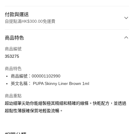
付款與運送
自提點滿HK$300.00免運費
付款方式
商品特色
信用卡
商品編號
Apple Pay
353275
AlipayHK
商品特色
PayMe
商品編號：000001102990
英文名稱： PUPA Skinny Liner Brown 1ml
WeChat Pay
商品重點
BoC Pay
超幼細筆尖助你能繪製極其精細和精確的線條。快乾配方，並透過
超黏性薄膜確保質地輕盈流暢。
送貨方式
順豐自助櫃 - 確認發貨後1-3個工作天送達
每筆HK$65.00，滿HK$300.00或以上免運費