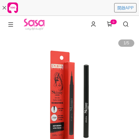
開啟APP
0
1
/
5