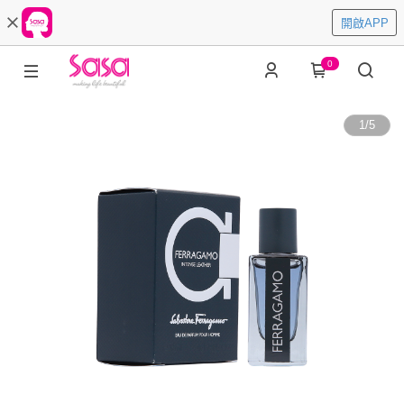
開啟APP
0
1
/
5