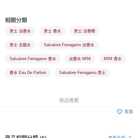
順豐站及營業點 - 確認發貨後1-3個工作天送達
每筆HK$65.00，滿HK$300.00或以上免運費
相關分類
確認發貨後1-3 工作天送達，訂單將隨機分配至SF順豐速運或京東
男士 淡香水
男士 香水
男士 淡香精
物流公司進行物流配送
男士 古龍水
Salvatore Ferragamo 淡香水
每筆HK$65.00，滿HK$300.00或以上免運費
(香港門市) 只顯示可選門市。確認發貨後2-5個工作天到店，3天內
Salvatore Ferragamo 香水
淡香水 MINI
MINI 香水
取。逾期會取消訂單，並不會安排重寄
香水 Eau De Parfum
Salvatore Ferragamo 男士
每筆HK$20.00，滿HK$100.00或以上免運費
(澳門門市) 只顯示可選門市。確認發貨後2-5個工作天到店，3天內
取。逾期會取消訂單，並不會安排重寄
商品推薦
每筆HK$20.00，滿HK$100.00或以上免運費
客服
澳門地區配送 - 確認發貨後1-4個工作天送達
運費表
商品相關分類 (6)
查看全部