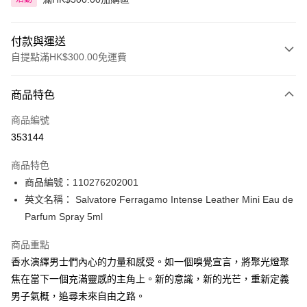
付款與運送
自提點滿HK$300.00免運費
付款方式
商品特色
信用卡
商品編號
Apple Pay
353144
AlipayHK
商品特色
PayMe
商品編號：110276202001
英文名稱： Salvatore Ferragamo Intense Leather Mini Eau de
WeChat Pay
Parfum Spray 5ml
BoC Pay
商品重點
香水演繹男士們內心的力量和感受。如一個嗅覺宣言，將聚光燈聚
送貨方式
焦在當下一個充滿靈感的主角上。新的意識，新的光芒，重新定義
順豐自助櫃 - 確認發貨後1-3個工作天送達
男子氣概，追尋未來自由之路。
每筆HK$65.00，滿HK$300.00或以上免運費