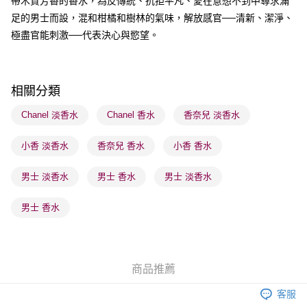
帶木質芳香的香水，為反傳統、抗拒平凡、愛在意想不到中尋求滿
送貨方式
足的男士而設，混和柑橘和樹林的氣味，解放感官──清新、潔淨、
順豐自助櫃 - 確認發貨後1-3個工作天送達
極盡官能刺激──代表決心與慾望。
每筆HK$65.00，滿HK$300.00或以上免運費
順豐站及營業點 - 確認發貨後1-3個工作天送達
每筆HK$65.00，滿HK$300.00或以上免運費
相關分類
確認發貨後1-3 工作天送達，訂單將隨機分配至SF順豐速運或京東
Chanel 淡香水
Chanel 香水
香奈兒 淡香水
物流公司進行物流配送
小香 淡香水
香奈兒 香水
小香 香水
每筆HK$65.00，滿HK$300.00或以上免運費
(香港門市) 只顯示可選門市。確認發貨後2-5個工作天到店，3天內
男士 淡香水
男士 香水
男士 淡香水
取。逾期會取消訂單，並不會安排重寄
男士 香水
每筆HK$20.00，滿HK$100.00或以上免運費
(澳門門市) 只顯示可選門市。確認發貨後2-5個工作天到店，3天內
取。逾期會取消訂單，並不會安排重寄
商品推薦
每筆HK$20.00，滿HK$100.00或以上免運費
客服
澳門地區配送 - 確認發貨後1-4個工作天送達
運費表