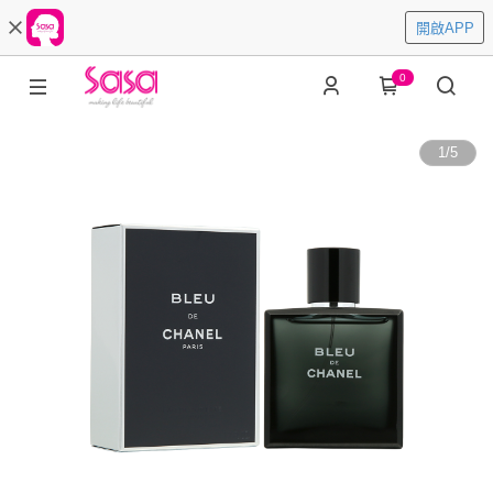
開啟APP
0
1
/
5